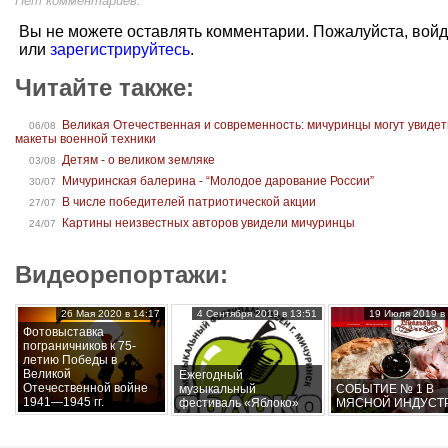
Нет комментариев.
Вы не можете оставлять комментарии. Пожалуйста, вой
или
зарегистрируйтесь
.
Читайте также:
Великая Отечественная и современность: мичуринцы могут увидет
06/08
макеты военной техники
Детям - о великом земляке
03/08
Мичуринская балерина - “Молодое дарование России”
30/07
В числе победителей патриотической акции
27/07
Картины неизвестных авторов увидели мичуринцы
24/07
Видеорепортажи:
26 Мая 2020 в 14:17
4 Сентября 2019 в 13:51
19 Июля 2019 в 
Фотовыставка
пограничников к 75-
летию Победы в
Великой
Ежегодный
Отечественной войне
музыкальный
СОБЫТИЕ № 1 В
1941—1945 гг.
фестиваль «Яблоко»
МЯСНОЙ ИНДУСТ