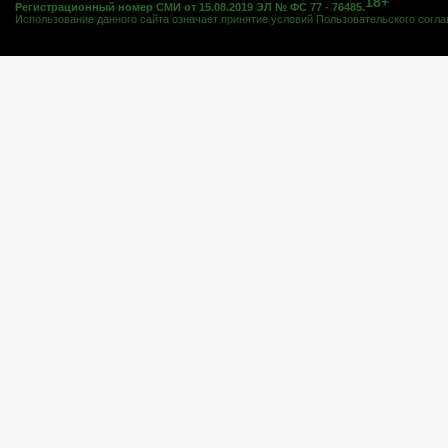
18+
Регистрационный номер СМИ от 15.08.2019 ЭЛ № ФС 77 - 76485.
Использование данного сайта означает принятие условий
Пользовательского согл