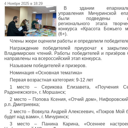
4 Ноября 2025 в 18:29
В здании епархиаль
управления Мичуринской епа
были подведены ит
регионального этапа творче
конкурса «Красота Божьего 
(6+).
Члены жюри оценили работы и определили победител
Награждение победителей приурочат к закрытию
Владимирских чтений. Работы победителей и призёров 
направлены на всероссийский этап конкурса.
Называем победителей и призеров.
Номинация «Основная тематика»
Первая возрастная категория: 9-12 лет
1 место – Серикова Елизавета, «Поучения Се
Радонежского», г. Моршанск;
2 место – Попова Ксения, «Отчий дом», Нифоровски
р.п. Дмитриевка;
2 место – Вовкула Андрей Алексеевич, «Покров Мой 
будет над вами», г. Мичуринск;
3 место – Панина Карина, «Осеннее настроен