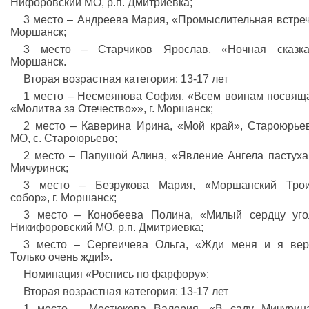
Нифоровский МО, р.п. Дмитриевка;
3 место – Андреева Мария, «Промыслительная встреча
Моршанск;
3 место – Старчиков Ярослав, «Ночная сказка»
Моршанск.
Вторая возрастная категория: 13-17 лет
1 место – Несмеянова София, «Всем воинам посвящ
«Молитва за Отечество»», г. Моршанск;
2 место – Каверина Ирина, «Мой край», Староюрье
МО, с. Староюрьево;
2 место – Папушой Алина, «Явление Ангела пастухам
Мичуринск;
3 место – Безрукова Мария, «Моршанский Трои
собор», г. Моршанск;
3 место – Конобеева Полина, «Милый сердцу уго
Никифоровский МО, р.п. Дмитриевка;
3 место – Сергеичева Ольга, «Жди меня и я вер
Только очень жди!».
Номинация «Роспись по фарфору»:
Вторая возрастная категория: 13-17 лет
1 место – Местюкова Валерия, «В саду Мичурина