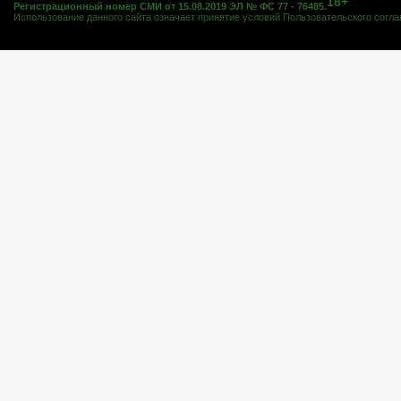
18+
Регистрационный номер СМИ от 15.08.2019 ЭЛ № ФС 77 - 76485.
Использование данного сайта означает принятие условий
Пользовательского согл