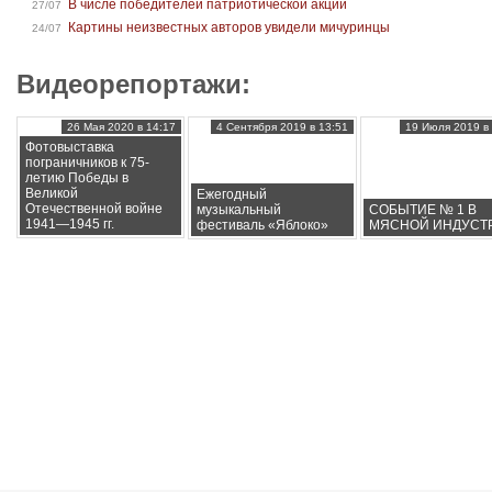
В числе победителей патриотической акции
27/07
Картины неизвестных авторов увидели мичуринцы
24/07
Видеорепортажи:
26 Мая 2020 в 14:17
4 Сентября 2019 в 13:51
19 Июля 2019 в 
Фотовыставка
пограничников к 75-
летию Победы в
Великой
Ежегодный
Отечественной войне
музыкальный
СОБЫТИЕ № 1 В
1941—1945 гг.
фестиваль «Яблоко»
МЯСНОЙ ИНДУСТ