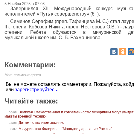
5 Ноября 2025 в 07:03
Завершился XIII Международный конкурс музыка
исполнителей «Путь к совершенству» (6+).
Семенов Серафим (преп. Тафинцева М. С.) стал лаур
II степени. Кобозев Никита (преп. Нестерова О.В. ) - лауре
степени. Ребята обучаются в мичуринской дет
музыкальной школе им. С. В. Рахманинова.
Комментарии:
Нет комментариев.
Вы не можете оставлять комментарии. Пожалуйста, вой
или
зарегистрируйтесь
.
Читайте также:
Великая Отечественная и современность: мичуринцы могут увидет
06/08
макеты военной техники
Детям - о великом земляке
03/08
Мичуринская балерина - “Молодое дарование России”
30/07