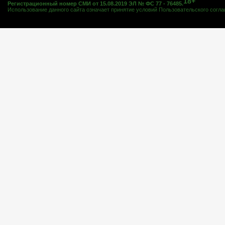
18+
Регистрационный номер СМИ от 15.08.2019 ЭЛ № ФС 77 - 76485.
Использование данного сайта означает принятие условий
Пользовательского согл