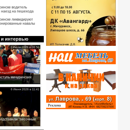
ринске водитель
 наезд на пешехода
ринске ликвидируют
онированные навалы
 и интервью
2 Июля 2026 в 08:50
ступь мичуринских
6 Июня 2026 в 11:41
редставили “песочные