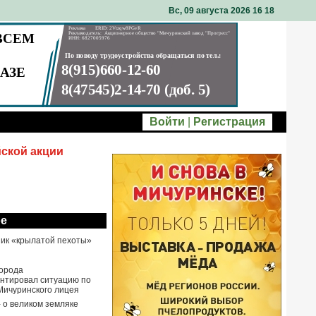
Вс, 09 августа 2026 16
18
Войти
|
Регистрация
йской акции
ое
ик «крылатой пехоты»
города
нтировал ситуацию по
Мичуринского лицея
- о великом земляке