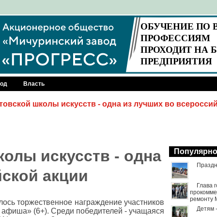
род
Власть
товской школы искусств - одна из лучших во всеросси
олы искусств - одна
Популярн
Праздн
йской акции
Глава 
прокомме
ремонту 
ялось торжественное награждение участников
Детям 
 афиша» (6+). Среди победителей - учащаяся