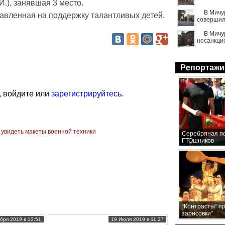
.), занявшая 3 место.
В Мичу
равленная на поддержку талантливых детей.
совершил
В Мичу
несанкци
Репортажи
, войдите или
зарегистрируйтесь
.
 увидеть макеты военной техники
Серебряная по
ГТОшников
“Контрасты” п
зарисовки”
бря 2019 в 13:51
19 Июля 2019 в 11:37