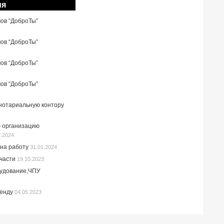
ия
мов “ДоброТы”
мов “ДоброТы”
мов “ДоброТы”
мов “ДоброТы”
 нотариальную контору
 организацию
2.2024
на работу
31.01.2024
пчасти
19.10.2023
рудование,ЧПУ
ренду
04.05.2023