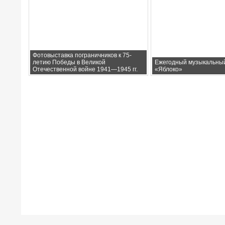
Фотовыставка пограничников к 75-
летию Победы в Великой
Ежегодный музыкальны
Отечественной войне 1941—1945 гг.
«Яблоко»