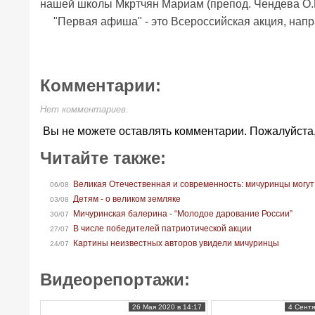
нашей школы Мкртчян Мариам (препод. Чендева О.И
"Первая афиша" - это Всероссийская акция, нап
Комментарии:
Нет комментариев.
Вы не можете оставлять комментарии. Пожалуйста
Читайте также:
Великая Отечественная и современность: мичуринцы могут
06/08
Детям - о великом земляке
03/08
Мичуринская балерина - “Молодое дарование России”
30/07
В числе победителей патриотической акции
27/07
Картины неизвестных авторов увидели мичуринцы
24/07
Видеорепортажи:
26 Мая 2020 в 14:17
4 Сентя