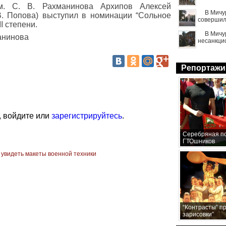
м. С. В. Рахманинова Архипов Алексей
В Мичу
В. Попова) выступил в номинации “Сольное
совершил
I степени.
В Мичу
манинова
несанкци
Репортажи
, войдите или
зарегистрируйтесь
.
Серебряная по
ГТОшников
 увидеть макеты военной техники
“Контрасты” п
зарисовки”