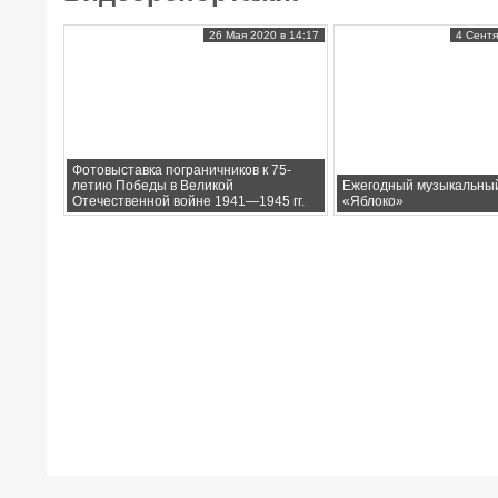
26 Мая 2020 в 14:17
4 Сентя
Фотовыставка пограничников к 75-
летию Победы в Великой
Ежегодный музыкальны
Отечественной войне 1941—1945 гг.
«Яблоко»