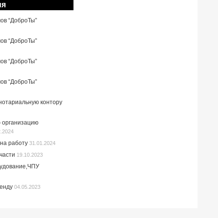
ия
мов “ДоброТы”
мов “ДоброТы”
мов “ДоброТы”
мов “ДоброТы”
 нотариальную контору
 организацию
2.2024
на работу
31.01.2024
пчасти
19.10.2023
рудование,ЧПУ
ренду
04.05.2023