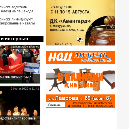
ринске водитель
 наезд на пешехода
ринске ликвидируют
онированные навалы
 и интервью
2 Июля 2026 в 08:50
ступь мичуринских
6 Июня 2026 в 11:41
редставили “песочные