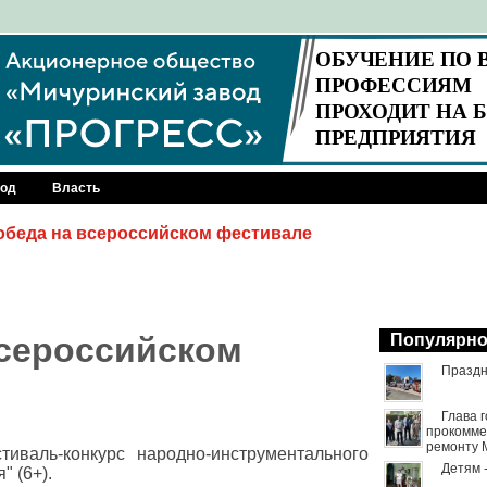
род
Власть
обеда на всероссийском фестивале
всероссийском
Популярн
Праздн
Глава 
прокомме
ремонту 
стиваль-конкурс народно-инструментального
Детям 
" (6+).