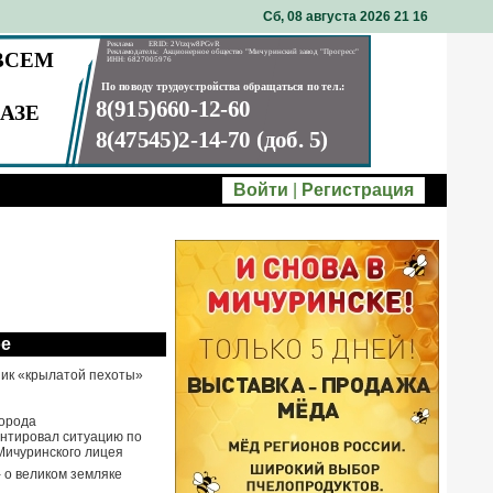
Сб, 08 августа 2026 21
16
Войти
|
Регистрация
ое
ик «крылатой пехоты»
города
нтировал ситуацию по
Мичуринского лицея
- о великом земляке