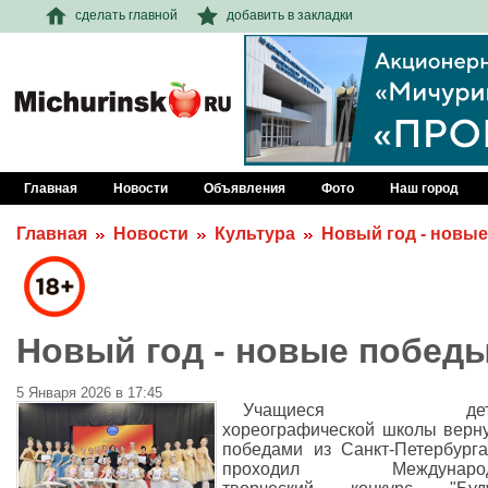
сделать главной
добавить в закладки
Главная
Новости
Объявления
Фото
Наш город
Главная
Новости
Культура
Новый год - новы
Новый год - новые побед
5 Января 2026 в 17:45
Учащиеся детс
хореографической школы верн
победами из Санкт-Петербурга
проходил Международ