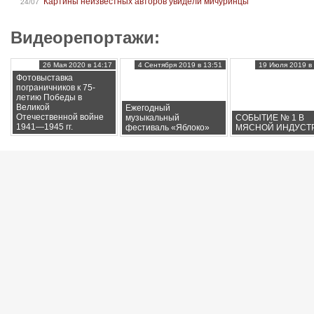
Картины неизвестных авторов увидели мичуринцы
24/07
Видеорепортажи:
26 Мая 2020 в 14:17
4 Сентября 2019 в 13:51
19 Июля 2019 в 
Фотовыставка
пограничников к 75-
летию Победы в
Великой
Ежегодный
Отечественной войне
музыкальный
СОБЫТИЕ № 1 В
1941—1945 гг.
фестиваль «Яблоко»
МЯСНОЙ ИНДУСТ