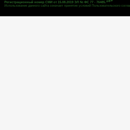
18+
Регистрационный номер СМИ от 15.08.2019 ЭЛ № ФС 77 - 76485.
Использование данного сайта означает принятие условий
Пользовательского согл