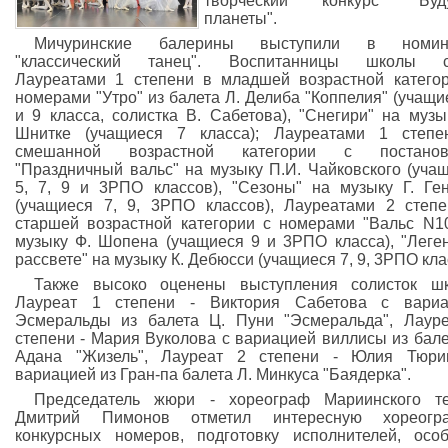
творческий конкурс "Буд
планеты".
Мичуринские балерины выступили в номин
"классический танец". Воспитанницы школы с
Лауреатами 1 степени в младшей возрастной катего
номерами "Утро" из балета Л. Делиба "Коппелия" (учащи
и 9 класса, солистка В. Сабетова), "Снегири" на музы
Шнитке (учащиеся 7 класса); Лауреатами 1 степе
смешанной возрастной категории с постанов
"Праздничный вальс" на музыку П.И. Чайковского (уча
5, 7, 9 и 3РПО классов), "Сезоны" на музыку Г. Ге
(учащиеся 7, 9, 3РПО классов), Лауреатами 2 степ
старшей возрастной категории с номерами "Вальс N1
музыку Ф. Шопена (учащиеся 9 и 3РПО класса), "Леге
рассвете" на музыку К. Дебюсси (учащиеся 7, 9, 3РПО кла
Также высоко оценены выступления солисток шк
Лауреат 1 степени - Виктория Сабетова с вариа
Эсмеральды из балета Ц. Пуни "Эсмеральда", Лаур
степени - Мария Вуколова с вариацией виллисы из бале
Адана "Жизель", Лауреат 2 степени - Юлия Тюри
вариацией из Гран-па балета Л. Минкуса "Баядерка".
Председатель жюри - хореограф Мариинского те
Дмитрий Пимонов отметил интересную хореогр
конкурсных номеров, подготовку исполнителей, осо