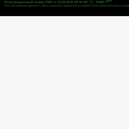
18+
Регистрационный номер СМИ от 15.08.2019 ЭЛ № ФС 77 - 76485.
Использование данного сайта означает принятие условий
Пользовательского согл