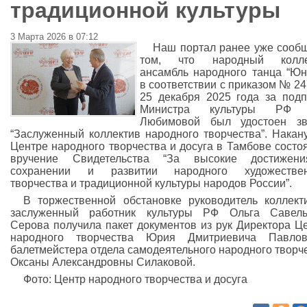
традиционной культуры
3 Марта 2026 в 07:12
Наш портал ранее уже сооб
том, что народный колле
ансамбль народного танца “Юн
в соответствии с приказом № 24
25 декабря 2025 года за под
Министра культуры РФ 
Любимовой был удостоен зв
“Заслуженный коллектив народного творчества”. Накан
Центре народного творчества и досуга в Тамбове состо
вручение Свидетельства “За высокие достижен
сохранении и развитии народного художествен
творчества и традиционной культуры народов России”.
В торжественной обстановке руководитель коллект
заслуженный работник культуры РФ Ольга Савель
Серова получила пакет документов из рук Директора Ц
народного творчества Юрия Дмитриевича Павло
балетмейстера отдела самодеятельного народного творч
Оксаны Александровны Силаковой.
Фото: Центр народного творчества и досуга