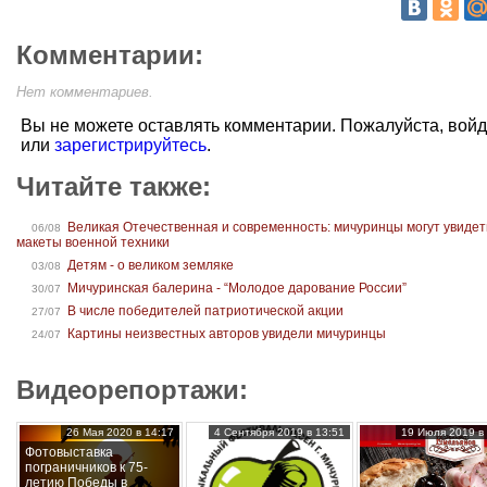
Комментарии:
Нет комментариев.
Вы не можете оставлять комментарии. Пожалуйста, вой
или
зарегистрируйтесь
.
Читайте также:
Великая Отечественная и современность: мичуринцы могут увидет
06/08
макеты военной техники
Детям - о великом земляке
03/08
Мичуринская балерина - “Молодое дарование России”
30/07
В числе победителей патриотической акции
27/07
Картины неизвестных авторов увидели мичуринцы
24/07
Видеорепортажи:
26 Мая 2020 в 14:17
4 Сентября 2019 в 13:51
19 Июля 2019 в 
Фотовыставка
пограничников к 75-
летию Победы в