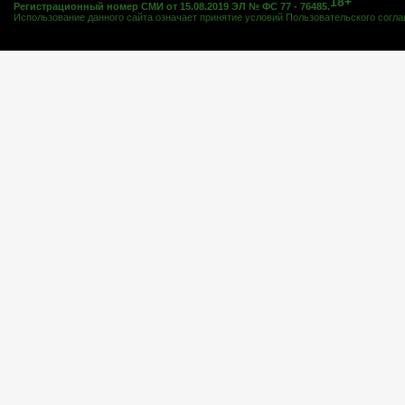
18+
Регистрационный номер СМИ от 15.08.2019 ЭЛ № ФС 77 - 76485.
Использование данного сайта означает принятие условий
Пользовательского согл