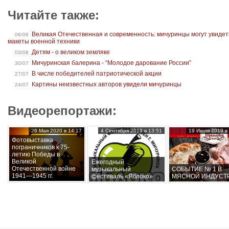
Читайте также:
Великая Отечественная и современность: мичуринцы могут увидет
06/08
макеты военной техники
Детям - о великом земляке
03/08
Мичуринская балерина - “Молодое дарование России”
30/07
В числе победителей патриотической акции
27/07
Картины неизвестных авторов увидели мичуринцы
24/07
Видеорепортажи:
26 Мая 2020 в 14:17
4 Сентября 2019 в 13:51
19 Июля 2019 в 
Фотовыставка
пограничников к 75-
летию Победы в
Великой
Ежегодный
Отечественной войне
музыкальный
СОБЫТИЕ № 1 В
1941—1945 гг.
фестиваль «Яблоко»
МЯСНОЙ ИНДУСТ