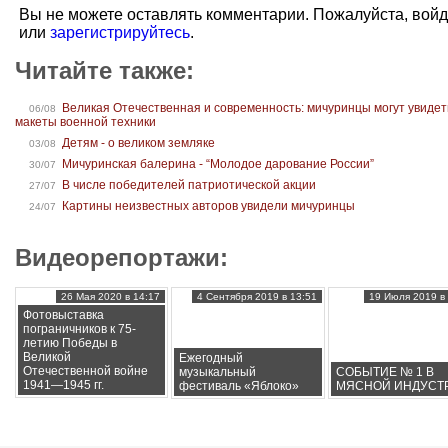
Вы не можете оставлять комментарии. Пожалуйста, вой
или
зарегистрируйтесь
.
Читайте также:
Великая Отечественная и современность: мичуринцы могут увидет
06/08
макеты военной техники
Детям - о великом земляке
03/08
Мичуринская балерина - “Молодое дарование России”
30/07
В числе победителей патриотической акции
27/07
Картины неизвестных авторов увидели мичуринцы
24/07
Видеорепортажи:
26 Мая 2020 в 14:17
4 Сентября 2019 в 13:51
19 Июля 2019 в 
Фотовыставка
пограничников к 75-
летию Победы в
Великой
Ежегодный
Отечественной войне
музыкальный
СОБЫТИЕ № 1 В
1941—1945 гг.
фестиваль «Яблоко»
МЯСНОЙ ИНДУСТ