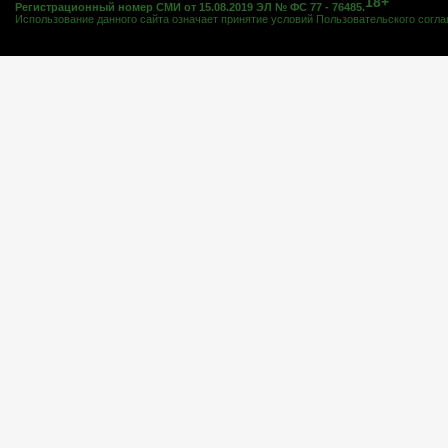
18+
Регистрационный номер СМИ от 15.08.2019 ЭЛ № ФС 77 - 76485.
Использование данного сайта означает принятие условий
Пользовательского согл