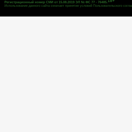
18+
Регистрационный номер СМИ от 15.08.2019 ЭЛ № ФС 77 - 76485.
Использование данного сайта означает принятие условий
Пользовательского согл