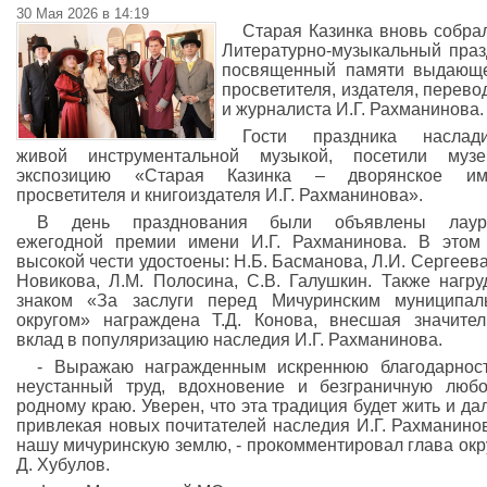
30 Мая 2026 в 14:19
Старая Казинка вновь собра
Литературно-музыкальный праз
посвященный памяти выдающе
просветителя, издателя, перево
и журналиста И.Г. Рахманинова.
Гости праздника наслади
живой инструментальной музыкой, посетили музе
экспозицию «Старая Казинка – дворянское им
просветителя и книгоиздателя И.Г. Рахманинова».
В день празднования были объявлены лаур
ежегодной премии имени И.Г. Рахманинова. В этом
высокой чести удостоены: Н.Б. Басманова, Л.И. Сергеева,
Новикова, Л.М. Полосина, С.В. Галушкин. Также нагр
знаком «За заслуги перед Мичуринским муниципал
округом» награждена Т.Д. Конова, внесшая значите
вклад в популяризацию наследия И.Г. Рахманинова.
- Выражаю награжденным искреннюю благодарнос
неустанный труд, вдохновение и безграничную люб
родному краю. Уверен, что эта традиция будет жить и да
привлекая новых почитателей наследия И.Г. Рахманино
нашу мичуринскую землю, - прокомментировал глава окру
Д. Хубулов.