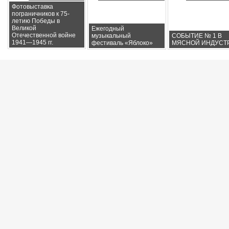
Фотовыставка
пограничников к 75-
летию Победы в
Великой
Ежегодный
Отечественной войне
музыкальный
СОБЫТИЕ № 1 В
1941—1945 гг.
фестиваль «Яблоко»
МЯСНОЙ ИНДУСТ