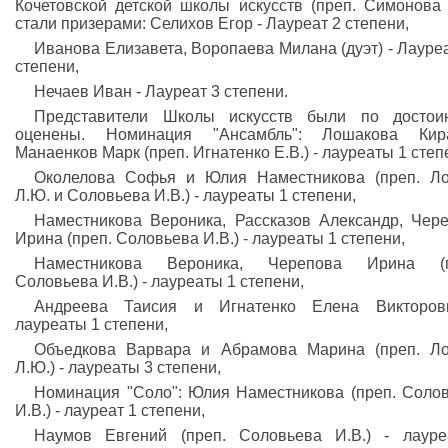
Кочетовской детской школы искусств (преп. Симонова 
стали призерами: Селихов Егор - Лауреат 2 степени,
Иванова Елизавета, Воропаева Милана (дуэт) - Лауре
степени,
Нечаев Иван - Лауреат 3 степени.
Представители Школы искусств были по достоин
оценены. Номинация "Ансамбль": Лошакова Ки
Манаенков Марк (преп. Игнатенко Е.В.) - лауреаты 1 степ
Околелова Софья и Юлия Наместникова (преп. Л
Л.Ю. и Соловьева И.В.) - лауреаты 1 степени,
Наместникова Вероника, Рассказов Александр, Чер
Ирина (преп. Соловьева И.В.) - лауреаты 1 степени,
Наместникова Вероника, Черепова Ирина (п
Соловьева И.В.) - лауреаты 1 степени,
Андреева Таисия и Игнатенко Елена Викторов
лауреаты 1 степени,
Объедкова Варвара и Абрамова Марина (преп. Л
Л.Ю.) - лауреаты 3 степени,
Номинация "Соло": Юлия Наместникова (преп. Соло
И.В.) - лауреат 1 степени,
Наумов Евгений (преп. Соловьева И.В.) - лаур