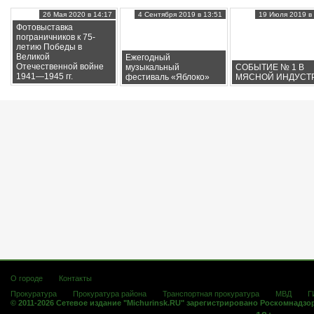
26 Мая 2020 в 14:17
4 Сентября 2019 в 13:51
19 Июля 2019 в 
Фотовыставка
пограничников к 75-
летию Победы в
Великой
Ежегодный
Отечественной войне
музыкальный
СОБЫТИЕ № 1 В
1941—1945 гг.
фестиваль «Яблоко»
МЯСНОЙ ИНДУСТ
О городе
Контакты
Прокуратура
Прокуратура района
Транспортная прокуратура
МВД
Г
© 2011-2026 Сетевое издание "Michurinsk.RU" зарегистрировано Роскомнадзо