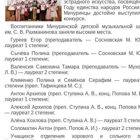
эстрадного искусства, посвящё
Году единства народов России 
Мичуринцы достойно выступи
конкурсе.
Воспитанники Мичуринской детской музыкальной 
им. С. В. Рахманинова заняли высокие места.
Гуреев Егор (преподаватель — Сосновская М. Ю
лауреат 1 степени;
Сычёва Полина (преподаватель — Сосновская М. 
лауреат 1 степени;
Валенсия Самохина Тамара (преподаватель — Мух
Л. В.) — лауреат 2 степени;
Клименко Полина и Семёнов Серафим — лауреа
степени (преп. Тафинцева М. С.);
Антон Архипов (преп. Ступина А. В., конц. Попова М. 
лауреат 1 степени;
Алексей Архипов (преп. Ступина А. В., конц. Попова М
— лауреат 2 степени;
Алёна Хохлова (преп. Ступина А. В.) — лауреат 3 степ
Соломатин Антон (преп. Попов А. И.) - лауреат 2 степе
Учащихся отделения хорового и сольного п