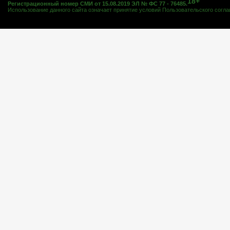
18+
Регистрационный номер СМИ от 15.08.2019 ЭЛ № ФС 77 - 76485.
Использование данного сайта означает принятие условий
Пользовательского согл