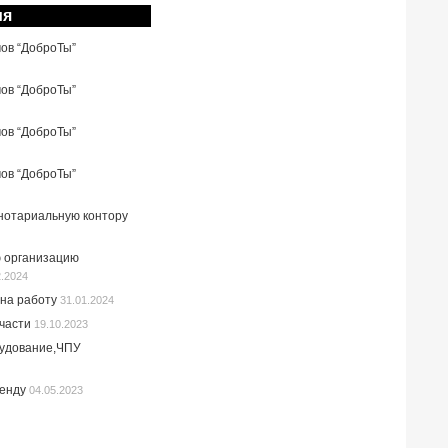
ия
мов “ДоброТы”
мов “ДоброТы”
мов “ДоброТы”
мов “ДоброТы”
 нотариальную контору
 организацию
2.2024
на работу
31.01.2024
пчасти
19.10.2023
рудование,ЧПУ
ренду
04.05.2023