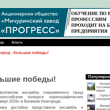
род
Власть
ород - большие победы!
льшие победы!
Популярн
Конкур
состояни
округе
коллектив ансамбль современного танца
Горбол
российском конкурсе хореографических
оборудов
 мир! 2026» в Великом Новгороде.
Мичури
тива достойно представили ансамбль и
борьбу н