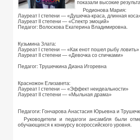
показали высокие результ
Родионова Мария:
Лауреат I степени — «Душечка-краса, длинная коса
Лауреат II степени — «Спектр эмоций»
Педагог: Волоскова Екатерина Владимировна.
Кузьмина Злата:
Лауреат I степени — «Как енот пошел рыбу ловить»
Лауреат II степени — «Девочка со спичками»
Педагог: Трушечкина Диана Игоревна
Красножон Елизавета:
Лауреат I степени — «Эффект неидеальности»
Лауреат II степени — «Мыльная драма»
Педагоги: Гончарова Анастасия Юрьевна и Трушечк
Руководители и педагоги ансамбля были отм
обучающихся к конкурсу всероссийского уровня.