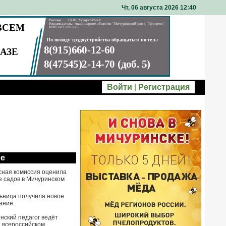
Чт, 06 августа 2026 12
40
Войти
|
Регистрация
ое
сная комиссия оценила
е садов в Мичуринском
ьница получила новое
ание
нский педагог ведёт
а всероссийском