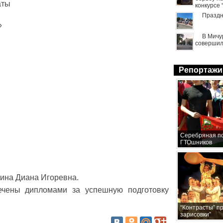
аты
конкурсе
Праздн
»
В Мичу
совершил
Репортажи
Серебряная по
ГТОшников
ина Диана Игоревна.
ечены дипломами за успешную подготовку
“Контрасты” п
зарисовки”