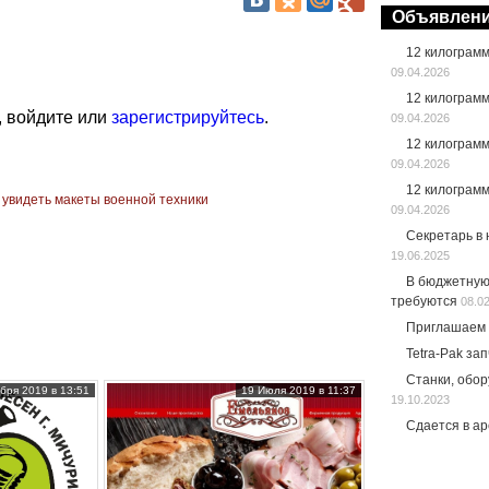
Объявлен
12 килограм
09.04.2026
12 килограм
, войдите или
зарегистрируйтесь
.
09.04.2026
12 килограм
09.04.2026
12 килограм
 увидеть макеты военной техники
09.04.2026
Секретарь в
19.06.2025
В бюджетную
требуются
08.0
Приглашаем 
Tetra-Pak за
Станки, обо
бря 2019 в 13:51
19 Июля 2019 в 11:37
19.10.2023
Сдается в а