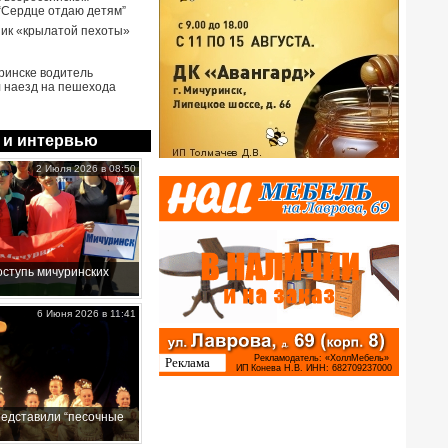
 “Сердце отдаю детям”
ик «крылатой пехоты»
ринске водитель
 наезд на пешехода
 и интервью
2 Июля 2026 в 08:50
ступь мичуринских
6 Июня 2026 в 11:41
редставили “песочные