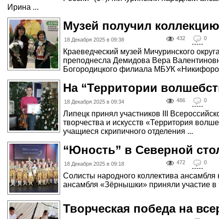
Ирина ...
Музей получил коллекцию
432
0
18 Декабря 2025 в 09:38
Краеведческий музей Мичуринского округа
преподнесла Демидова Вера Валентиновн
Богородицкого филиала МБУК «Никифоровс
На “Территории волшебст
486
0
18 Декабря 2025 в 09:34
Липецк принял участников III Всероссийс
творчества и искусств «Территория волшеб
учащиеся скрипичного отделения ...
“Юность” в Северной сто
472
0
18 Декабря 2025 в 09:18
Солисты народного коллектива ансамбля 
ансамбля «Зёрнышки» приняли участие в ко
Творческая победа на вс