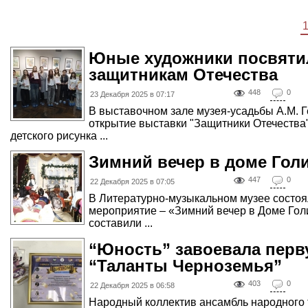
Юные художники посвяти
защитникам Отечества
448
0
23 Декабря 2025 в 07:17
В выставочном зале музея-усадьбы А.М. 
открытие выставки "Защитники Отечества" 
детского рисунка ...
Зимний вечер в доме Гол
447
0
22 Декабря 2025 в 07:05
В Литературно-музыкальном музее состо
мероприятие – «Зимний вечер в Доме Голи
составили ...
“Юность” завоевала перв
“Таланты Черноземья”
403
0
22 Декабря 2025 в 06:58
Народный коллектив ансамбль народного 