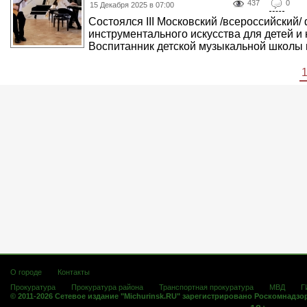
437
0
15 Декабря 2025 в 07:00
Состоялся III Московский /всероссийский/
инструментального искусства для детей и 
Воспитанник детской музыкальной школы им.
О городе
Контакты
Прокуратура
Прокуратура района
Транспортная прокуратура
МВД
Г
© 2011-2026 Сетевое издание "Michurinsk.RU" зарегистрировано Роскомнадзо