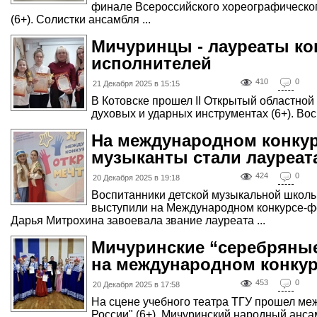
финале Всероссийского хореографическог
(6+). Солистки ансамбля ...
Мичуринцы - лауреаты ко
исполнителей
410
0
21 Декабря 2025 в 15:15
В Котовске прошел II Открытый областной
духовых и ударных инструментах (6+). Вос
На международном конку
музыканты стали лауреат
424
0
20 Декабря 2025 в 19:18
Воспитанники детской музыкальной школы
выступили на Международном конкурсе-фе
Дарья Митрохина завоевала звание лауреата ...
Мичуринские “серебряные
на международном конку
453
0
20 Декабря 2025 в 17:58
На сцене учебного театра ТГУ прошел ме
России" (6+). Мичуринский народный анса