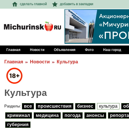
сделать главной
добавить в закладки
Главная
Новости
Объявления
Фото
Наш город
Главная
Новости
Культура
Культура
все
происшествия
бизнес
культура
об
Разделы:
криминал
медицина
погода
анонсы
репорта
губерния