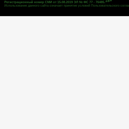
18+
Регистрационный номер СМИ от 15.08.2019 ЭЛ № ФС 77 - 76485.
Использование данного сайта означает принятие условий
Пользовательского согл