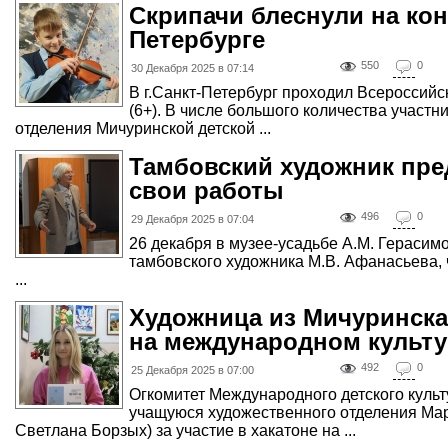
Скрипачи блеснули на кон
Петербурге
550
0
30 Декабря 2025 в 07:14
В г.Санкт-Петербург проходил Всероссий
(6+). В числе большого количества участ
отделения Мичуринской детской ...
Тамбовский художник пре
свои работы
496
0
29 Декабря 2025 в 07:04
26 декабря в музее-усадьбе А.М. Герасим
тамбовского художника М.В. Афанасьева, 
...
Художница из Мичуринска
на международном культ
492
0
25 Декабря 2025 в 07:00
Огкомитет Международного детского куль
учащуюся художественного отделения Ма
Светлана Борзых) за участие в хакатоне на ...