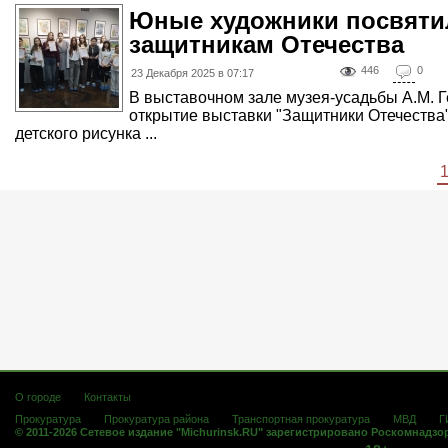
Юные художники посвяти
защитникам Отечества
446
0
23 Декабря 2025 в 07:17
В выставочном зале музея-усадьбы А.М. 
открытие выставки "Защитники Отечества" 
детского рисунка ...
О городе
Контакты
Прокуратура
Прокуратура района
Транспортная прокуратура
МВД
Г
© 2011-2026 Сетевое издание "Michurinsk.RU" зарегистрировано Роскомнадзо