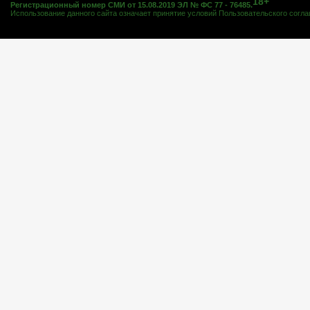
18+
Регистрационный номер СМИ от 15.08.2019 ЭЛ № ФС 77 - 76485.
Использование данного сайта означает принятие условий
Пользовательского согл