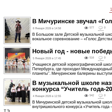
В Мичуринске звучал «Гол
577
0
8 Января 2026 в 14:58
В Большом зале Детской музыкальной шко
вокальное соревнование – «Голос Детства –
Новый год - новые побед
516
0
5 Января 2026 в 17:45
Учащиеся детской хореографической школ
Петербурга, где проходил Международный
планеты". Мичуринские балерины выступил
В музыкальной школе наз
конкурса “Учитель года-2
542
0
4 Января 2026 в 12:55
В Мичуринской детской музыкальной школе
внутришкольного конкурса «Учитель года –
Т.Э., ...