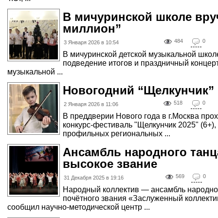
В мичуринской школе вру
миллион”
484
0
3 Января 2026 в 10:54
В мичуринской детской музыкальной школе
подведение итогов и праздничный концер
музыкальной ...
Новогодний “Щелкунчик”
518
0
2 Января 2026 в 11:06
В преддверии Нового года в г.Москва п
конкурс-фестиваль "Щелкунчик 2025" (6+)
профильных региональных ...
Ансамбль народного танц
высокое звание
569
0
31 Декабря 2025 в 19:16
Народный коллектив — ансамбль народно
почётного звания «Заслуженный коллекти
сообщил научно-методической центр ...