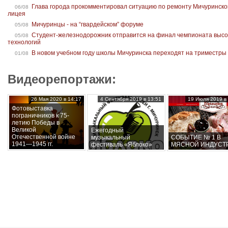
Глава города прокомментировал ситуацию по ремонту Мичуринско
06/08
лицея
Мичуринцы - на “гвардейском” форуме
05/08
Студент-железнодорожник отправится на финал чемпионата высо
05/08
технологий
В новом учебном году школы Мичуринска переходят на триместры
01/08
Видеорепортажи:
26 Мая 2020 в 14:17
4 Сентября 2019 в 13:51
19 Июля 2019 в 
Фотовыставка
пограничников к 75-
летию Победы в
Великой
Ежегодный
Отечественной войне
музыкальный
СОБЫТИЕ № 1 В
1941—1945 гг.
фестиваль «Яблоко»
МЯСНОЙ ИНДУСТ