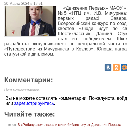
30 Марта 2024 в 18:51
«Движение Первых» МАОУ 
№5 «НТЦ им. И.В. Мичурина»
первых рядах! Заверш
Всероссийский конкурс по соз
квестов «Люди идут по све
Шестиклассник Даниил Стук
стал его победителем. Школ
разработал экскурсию-квест по центральной части г
«Путешествие из Мичуринска в Козлов». Юноша нагр
статуэткой и дипломом.
Комментарии:
Нет комментариев.
Вы не можете оставлять комментарии. Пожалуйста, вой
или
зарегистрируйтесь
.
Читайте также:
В «Рябинушке» открыли мини-библиотеку от Движения Первых
06/08