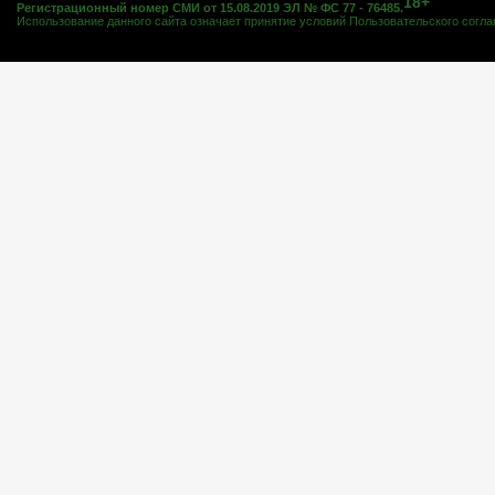
18+
Регистрационный номер СМИ от 15.08.2019 ЭЛ № ФС 77 - 76485.
Использование данного сайта означает принятие условий
Пользовательского согл