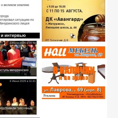
- о великом земляке
города
нтировал ситуацию по
Мичуринского лицея
 и интервью
2 Июля 2026 в 08:50
ступь мичуринских
6 Июня 2026 в 11:41
редставили “песочные