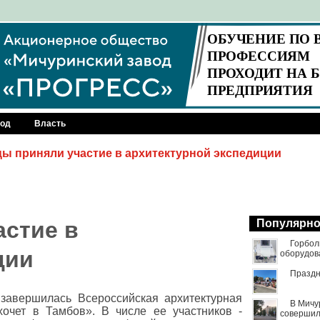
род
Власть
ы приняли участие в архитектурной экспедиции
стие в
Популярн
Горбол
ции
оборудов
Праздн
завершилась Всероссийская архитектурная
В Мичу
хочет в Тамбов». В числе ее участников -
совершил