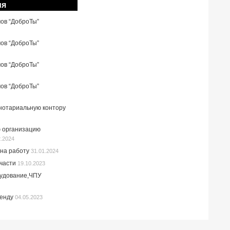
ия
мов “ДоброТы”
мов “ДоброТы”
мов “ДоброТы”
мов “ДоброТы”
 нотариальную контору
 организацию
2.2024
на работу
31.01.2024
пчасти
19.10.2023
рудование,ЧПУ
ренду
04.05.2023