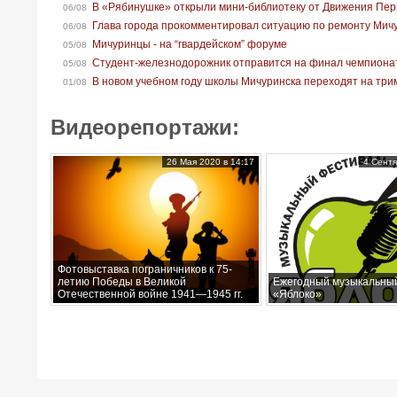
В «Рябинушке» открыли мини-библиотеку от Движения Пе
06/08
Глава города прокомментировал ситуацию по ремонту Мич
06/08
Мичуринцы - на “гвардейском” форуме
05/08
Студент-железнодорожник отправится на финал чемпионат
05/08
В новом учебном году школы Мичуринска переходят на тр
01/08
Видеорепортажи:
26 Мая 2020 в 14:17
4 Сентя
Фотовыставка пограничников к 75-
летию Победы в Великой
Ежегодный музыкальны
Отечественной войне 1941—1945 гг.
«Яблоко»