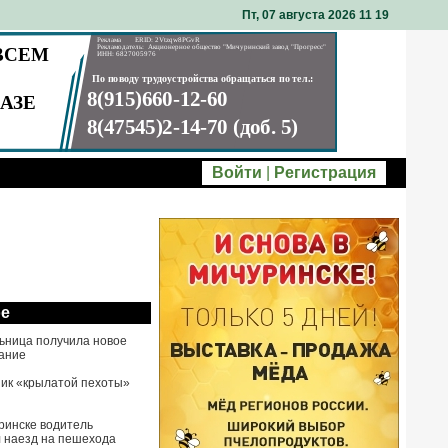
Пт, 07 августа 2026 11
:
19
Войти
|
Регистрация
ое
ьница получила новое
ание
ик «крылатой пехоты»
ринске водитель
 наезд на пешехода