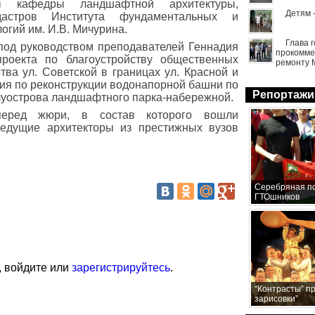
ы кафедры ландшафтной архитектуры,
Детям 
дастров Института фундаментальных и
огий им. И.В. Мичурина.
Глава 
под руководством преподавателей Геннадия
прокомме
роекта по благоустройству общественных
ремонту 
тва ул. Советской в границах ул. Красной и
ия по реконструкции водонапорной башни по
Репортажи
луострова ландшафтного парка-набережной.
еред жюри, в состав которого вошли
ведущие архитекторы из престижных вузов
Серебряная по
ГТОшников
, войдите или
зарегистрируйтесь
.
“Контрасты” п
зарисовки”