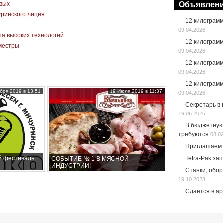
рвых
Объявлен
уринского лицея
12 килограм
09.04.2026
а высоких технологий
12 килограм
иместры
09.04.2026
12 килограм
09.04.2026
12 килограм
бря 2019 в 13:51
19 Июля 2019 в 11:37
09.04.2026
Секретарь в
19.06.2025
В бюджетную
требуются
08.0
Приглашаем 
Tetra-Pak за
й фестиваль
СОБЫТИЕ № 1 В МЯСНОЙ
ИНДУСТРИИ!
Станки, обо
19.10.2023
Сдается в а