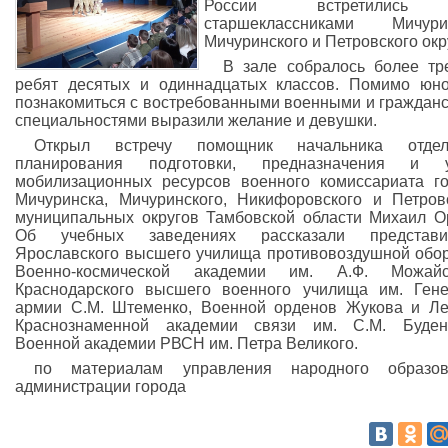
России встретились
старшеклассниками Мичурин
Мичуринского и Петровского окр
В зале собралось более тр
ребят десятых и одиннадцатых классов. Помимо юн
познакомиться с востребованными военными и граждан
специальностями выразили желание и девушки.
Открыл встречу помощник начальника отдел
планирования подготовки, предназначения и у
мобилизационных ресурсов военного комиссариата г
Мичуринска, Мичуринского, Никифоровского и Петров
муниципальных округов Тамбовской области Михаил О
Об учебных заведениях рассказали представит
Ярославского высшего училища противовоздушной обо
Военно-космической академии им. А.Ф. Можайск
Краснодарского высшего военного училища им. Ген
армии С.М. Штеменко, Военной орденов Жукова и Л
Краснознаменной академии связи им. С.М. Буденн
Военной академии РВСН им. Петра Великого.
по материалам управления народного образов
администрации города