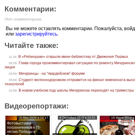
Комментарии:
Нет комментариев.
Вы не можете оставлять комментарии. Пожалуйста, вой
или
зарегистрируйтесь
.
Читайте также:
В «Рябинушке» открыли мини-библиотеку от Движения Первых
11:26
Глава города прокомментировал ситуацию по ремонту Мичуринско
08:56
лицея
Мичуринцы - на “гвардейском” форуме
05/08
Студент-железнодорожник отправится на финал чемпионата высо
05/08
технологий
В новом учебном году школы Мичуринска переходят на триместры
01/08
Видеорепортажи:
26 Мая 2020 в 14:17
4 Сентября 2019 в 13:51
19 Июля 2019 в 
Фотовыставка
пограничников к 75-
летию Победы в