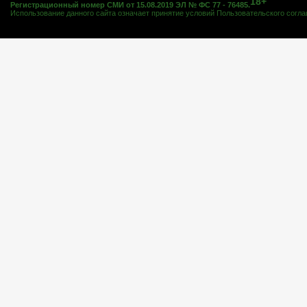
18+
Регистрационный номер СМИ от 15.08.2019 ЭЛ № ФС 77 - 76485.
Использование данного сайта означает принятие условий
Пользовательского согл