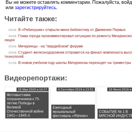
Вы не можете оставлять комментарии. Пожалуйста, вой
или
зарегистрируйтесь
.
Читайте также:
В «Рябинушке» открыли мини-библиотеку от Движения Первых
06/08
Глава города прокомментировал ситуацию по ремонту Мичуринско
06/08
лицея
Мичуринцы - на “гвардейском” форуме
05/08
Студент-железнодорожник отправится на финал чемпионата высо
05/08
технологий
В новом учебном году школы Мичуринска переходят на триместры
01/08
Видеорепортажи:
26 Мая 2020 в 14:17
4 Сентября 2019 в 13:51
19 Июля 2019 в 
Фотовыставка
пограничников к 75-
летию Победы в
Великой
Ежегодный
Отечественной войне
музыкальный
СОБЫТИЕ № 1 В
1941—1945 гг.
фестиваль «Яблоко»
МЯСНОЙ ИНДУСТ