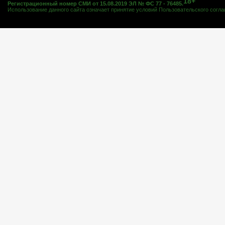
18+
Регистрационный номер СМИ от 15.08.2019 ЭЛ № ФС 77 - 76485.
Использование данного сайта означает принятие условий
Пользовательского согл