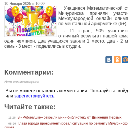
10 Января 2025 в 10:09
Учащиеся Математической с
Мичуринска приняли участ
Международной онлайн олимп
по ментальной арифметике (6+).
- 11 стран, 505 участник
отличный результат нашей ком
один чемпион, два учащихся заняли 1 место, два - 2 м
семь - 3 мест, - поделились в студии.
Комментарии:
Нет комментариев.
Вы не можете оставлять комментарии. Пожалуйста, вой
или
зарегистрируйтесь
.
Читайте также:
В «Рябинушке» открыли мини-библиотеку от Движения Первых
11:26
Глава города прокомментировал ситуацию по ремонту Мичуринско
08:56
лицея