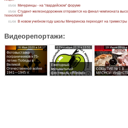
Мичуринцы - на “гвардейском” форуме
05/08
Студент-железнодорожник отправится на финал чемпионата высо
05/08
технологий
В новом учебном году школы Мичуринска переходят на триместры
01/08
Видеорепортажи:
26 Мая 2020 в 14:17
4 Сентября 2019 в 13:51
19 Июля 2019 в 
Фотовыставка
пограничников к 75-
летию Победы в
Великой
Ежегодный
Отечественной войне
музыкальный
СОБЫТИЕ № 1 В
1941—1945 гг.
фестиваль «Яблоко»
МЯСНОЙ ИНДУСТ