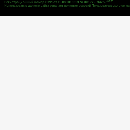
18+
Регистрационный номер СМИ от 15.08.2019 ЭЛ № ФС 77 - 76485.
Использование данного сайта означает принятие условий
Пользовательского согл