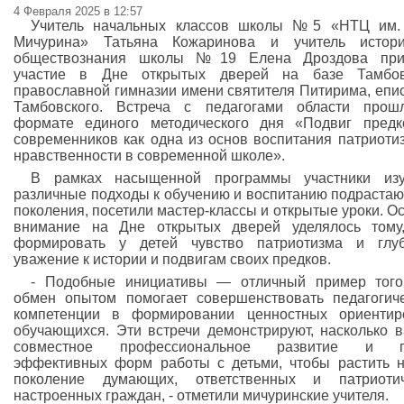
4 Февраля 2025 в 12:57
Учитель начальных классов школы №5 «НТЦ им. 
Мичурина» Татьяна Кожаринова и учитель истор
обществознания школы №19 Елена Дроздова при
участие в Дне открытых дверей на базе Тамбов
православной гимназии имени святителя Питирима, епи
Тамбовского. Встреча с педагогами области прош
формате единого методического дня «Подвиг пред
современников как одна из основ воспитания патриоти
нравственности в современной школе».
В рамках насыщенной программы участники изу
различные подходы к обучению и воспитанию подраста
поколения, посетили мастер-классы и открытые уроки. О
внимание на Дне открытых дверей уделялось тому
формировать у детей чувство патриотизма и глуб
уважение к истории и подвигам своих предков.
- Подобные инициативы — отличный пример того
обмен опытом помогает совершенствовать педагогич
компетенции в формировании ценностных ориентир
обучающихся. Эти встречи демонстрируют, насколько 
совместное профессиональное развитие и п
эффективных форм работы с детьми, чтобы растить 
поколение думающих, ответственных и патриотич
настроенных граждан, - отметили мичуринские учителя.