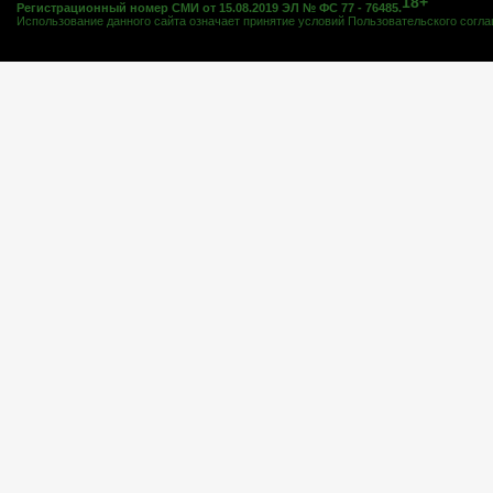
18+
Регистрационный номер СМИ от 15.08.2019 ЭЛ № ФС 77 - 76485.
Использование данного сайта означает принятие условий
Пользовательского согл