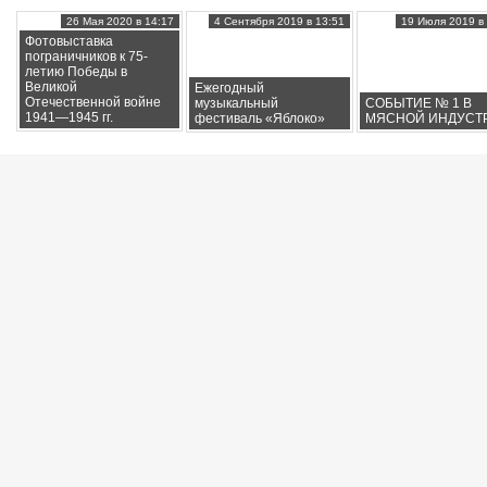
26 Мая 2020 в 14:17
4 Сентября 2019 в 13:51
19 Июля 2019 в 
Фотовыставка
пограничников к 75-
летию Победы в
Великой
Ежегодный
Отечественной войне
музыкальный
СОБЫТИЕ № 1 В
1941—1945 гг.
фестиваль «Яблоко»
МЯСНОЙ ИНДУСТ