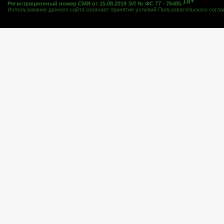
18+
Регистрационный номер СМИ от 15.08.2019 ЭЛ № ФС 77 - 76485.
Использование данного сайта означает принятие условий
Пользовательского согл