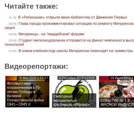
Читайте также:
В «Рябинушке» открыли мини-библиотеку от Движения Первых
11:26
Глава города прокомментировал ситуацию по ремонту Мичуринско
08:56
лицея
Мичуринцы - на “гвардейском” форуме
05/08
Студент-железнодорожник отправится на финал чемпионата высо
05/08
технологий
В новом учебном году школы Мичуринска переходят на триместры
01/08
Видеорепортажи:
26 Мая 2020 в 14:17
4 Сентября 2019 в 13:51
19 Июля 2019 в 
Фотовыставка
пограничников к 75-
летию Победы в
Великой
Ежегодный
Отечественной войне
музыкальный
СОБЫТИЕ № 1 В
1941—1945 гг.
фестиваль «Яблоко»
МЯСНОЙ ИНДУСТ