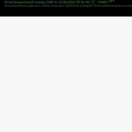
18+
Регистрационный номер СМИ от 15.08.2019 ЭЛ № ФС 77 - 76485.
Использование данного сайта означает принятие условий
Пользовательского согл