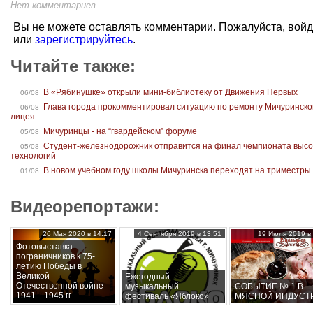
Нет комментариев.
Вы не можете оставлять комментарии. Пожалуйста, вой
или
зарегистрируйтесь
.
Читайте также:
В «Рябинушке» открыли мини-библиотеку от Движения Первых
06/08
Глава города прокомментировал ситуацию по ремонту Мичуринско
06/08
лицея
Мичуринцы - на “гвардейском” форуме
05/08
Студент-железнодорожник отправится на финал чемпионата высо
05/08
технологий
В новом учебном году школы Мичуринска переходят на триместры
01/08
Видеорепортажи:
26 Мая 2020 в 14:17
4 Сентября 2019 в 13:51
19 Июля 2019 в 
Фотовыставка
пограничников к 75-
летию Победы в
Великой
Ежегодный
Отечественной войне
музыкальный
СОБЫТИЕ № 1 В
1941—1945 гг.
фестиваль «Яблоко»
МЯСНОЙ ИНДУСТ