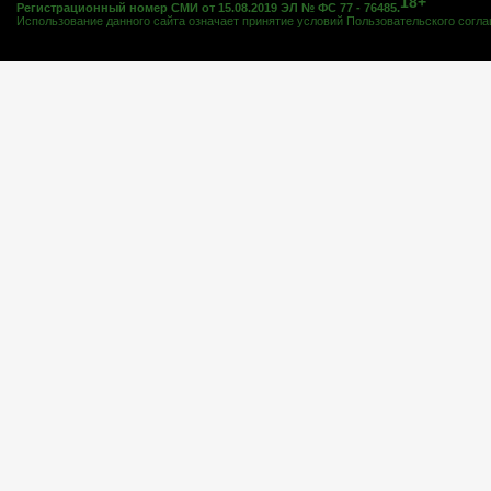
18+
Регистрационный номер СМИ от 15.08.2019 ЭЛ № ФС 77 - 76485.
Использование данного сайта означает принятие условий
Пользовательского согл