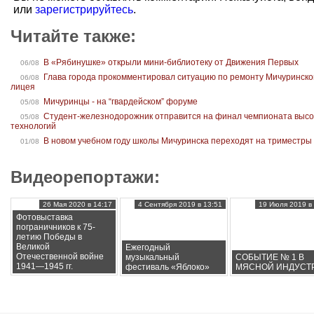
или
зарегистрируйтесь
.
Читайте также:
В «Рябинушке» открыли мини-библиотеку от Движения Первых
06/08
Глава города прокомментировал ситуацию по ремонту Мичуринско
06/08
лицея
Мичуринцы - на “гвардейском” форуме
05/08
Студент-железнодорожник отправится на финал чемпионата высо
05/08
технологий
В новом учебном году школы Мичуринска переходят на триместры
01/08
Видеорепортажи:
26 Мая 2020 в 14:17
4 Сентября 2019 в 13:51
19 Июля 2019 в 
Фотовыставка
пограничников к 75-
летию Победы в
Великой
Ежегодный
Отечественной войне
музыкальный
СОБЫТИЕ № 1 В
1941—1945 гг.
фестиваль «Яблоко»
МЯСНОЙ ИНДУСТ