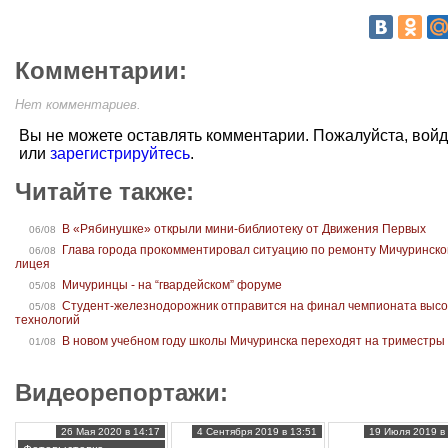
Комментарии:
Нет комментариев.
Вы не можете оставлять комментарии. Пожалуйста, вой
или
зарегистрируйтесь
.
Читайте также:
В «Рябинушке» открыли мини-библиотеку от Движения Первых
06/08
Глава города прокомментировал ситуацию по ремонту Мичуринско
06/08
лицея
Мичуринцы - на “гвардейском” форуме
05/08
Студент-железнодорожник отправится на финал чемпионата высо
05/08
технологий
В новом учебном году школы Мичуринска переходят на триместры
01/08
Видеорепортажи:
26 Мая 2020 в 14:17
4 Сентября 2019 в 13:51
19 Июля 2019 в 