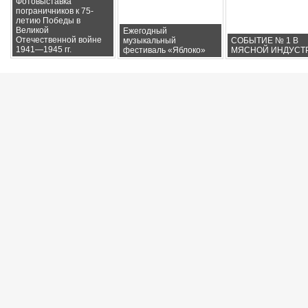
Фотовыставка
пограничников к 75-
летию Победы в
Великой
Ежегодный
Отечественной войне
музыкальный
СОБЫТИЕ № 1 В
1941—1945 гг.
фестиваль «Яблоко»
МЯСНОЙ ИНДУСТ