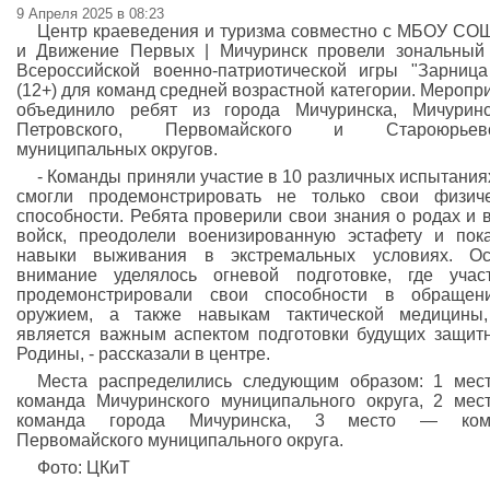
9 Апреля 2025 в 08:23
Центр краеведения и туризма совместно с МБОУ С
и Движение Первых | Мичуринск провели зональный
Всероссийской военно-патриотической игры "Зарница
(12+) для команд средней возрастной категории. Меропр
объединило ребят из города Мичуринска, Мичуринс
Петровского, Первомайского и Староюрьевс
муниципальных округов.
- Команды приняли участие в 10 различных испытаниях
смогли продемонстрировать не только свои физич
способности. Ребята проверили свои знания о родах и 
войск, преодолели военизированную эстафету и пок
навыки выживания в экстремальных условиях. Ос
внимание уделялось огневой подготовке, где учас
продемонстрировали свои способности в обращен
оружием, а также навыкам тактической медицины,
является важным аспектом подготовки будущих защит
Родины, - рассказали в центре.
Места распределились следующим образом: 1 ме
команда Мичуринского муниципального округа, 2 ме
команда города Мичуринска, 3 место — ком
Первомайского муниципального округа.
Фото: ЦКиТ