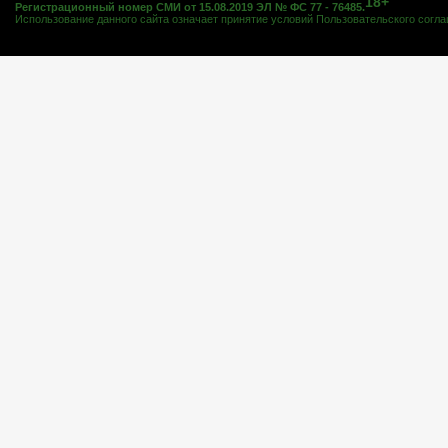
18+
Регистрационный номер СМИ от 15.08.2019 ЭЛ № ФС 77 - 76485.
Использование данного сайта означает принятие условий
Пользовательского согл