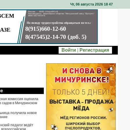
Чт, 06 августа 2026 18
47
Войти
|
Регистрация
ое
сная комиссия оценила
е садов в Мичуринском
ьница получила новое
ание
нский педагог ведёт
а всероссийском