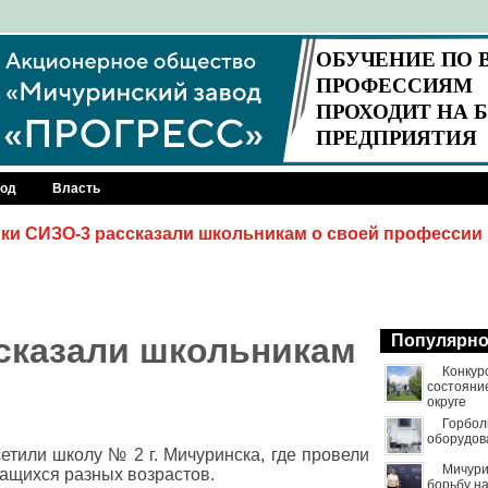
род
Власть
ки СИЗО-3 рассказали школьникам о своей профессии
сказали школьникам
Популярн
Конкур
состояни
округе
Горбол
оборудов
тили школу № 2 г. Мичуринска, где провели
Мичури
ащихся разных возрастов.
борьбу н