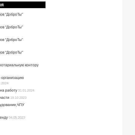
ия
мов “ДоброТы”
мов “ДоброТы”
мов “ДоброТы”
мов “ДоброТы”
 нотариальную контору
 организацию
2.2024
на работу
31.01.2024
пчасти
19.10.2023
рудование,ЧПУ
ренду
04.05.2023