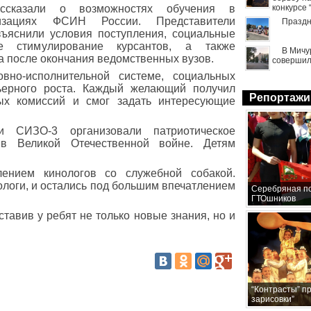
ассказали о возможностях обучения в
конкурсе
низациях ФСИН России. Представители
Праздн
ъяснили условия поступления, социальные
е стимулирование курсантов, а также
В Мичу
а после окончания ведомственных вузов.
совершил
вно-исполнительной системе, социальных
рьерного роста. Каждый желающий получил
Репортажи
ых комиссий и смог задать интересующие
и СИЗО-3 организовали патриотическое
в Великой Отечественной войне. Детям
лением кинологов со служебной собакой.
ологи, и остались под большим впечатлением
Серебряная по
ГТОшников
тавив у ребят не только новые знания, но и
“Контрасты” п
зарисовки”