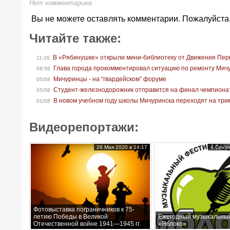
Нет комментариев.
Вы не можете оставлять комментарии. Пожалуйста
Читайте также:
В «Рябинушке» открыли мини-библиотеку от Движения Пер
11:26
Глава города прокомментировал ситуацию по ремонту Мич
08:56
Мичуринцы - на “гвардейском” форуме
05/08
Студент-железнодорожник отправится на финал чемпионат
05/08
В новом учебном году школы Мичуринска переходят на тр
01/08
Видеорепортажи:
26 Мая 2020 в 14:17
4 Сентя
Фотовыставка пограничников к 75-
летию Победы в Великой
Ежегодный музыкальны
Отечественной войне 1941—1945 гг.
«Яблоко»