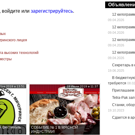
Объявлен
, войдите или
зарегистрируйтесь
.
12 килограм
09.04.2026
12 килограм
09.04.2026
вых
12 килограм
уринского лицея
09.04.2026
12 килограм
а высоких технологий
09.04.2026
иместры
Секретарь в
19.06.2025
В бюджетную
требуются
08.0
бря 2019 в 13:51
19 Июля 2019 в 11:37
Приглашаем 
Tetra-Pak за
Станки, обо
19.10.2023
Сдается в а
й фестиваль
СОБЫТИЕ № 1 В МЯСНОЙ
ИНДУСТРИИ!