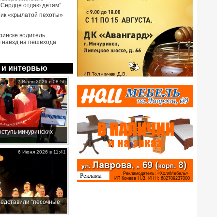
 “Сердце отдаю детям”
ик «крылатой пехоты»
ринске водитель
 наезд на пешехода
 и интервью
2 Июля 2026 в 08:50
ступь мичуринских
6 Июня 2026 в 11:41
редставили “песочные