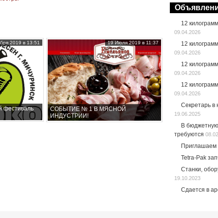
Объявлен
12 килограм
09.04.2026
бря 2019 в 13:51
19 Июля 2019 в 11:37
12 килограм
09.04.2026
12 килограм
09.04.2026
12 килограм
09.04.2026
Секретарь в
й фестиваль
СОБЫТИЕ № 1 В МЯСНОЙ
19.06.2025
ИНДУСТРИИ!
В бюджетную
требуются
08.0
Приглашаем 
Tetra-Pak за
Станки, обо
19.10.2023
Сдается в а