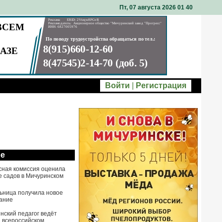
Пт, 07 августа 2026 01
:
40
Войти
|
Регистрация
ое
сная комиссия оценила
е садов в Мичуринском
ьница получила новое
ание
нский педагог ведёт
а всероссийском