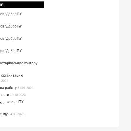
ия
мов “ДоброТы”
мов “ДоброТы”
мов “ДоброТы”
мов “ДоброТы”
 нотариальную контору
 организацию
2.2024
на работу
31.01.2024
пчасти
19.10.2023
рудование,ЧПУ
ренду
04.05.2023