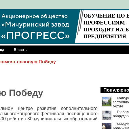
род
Власть
помнят славную Победу
ую Победу
Популярн
Конкур
состояни
округе
льном центре развития дополнительного
Горбол
л многожанрового фестиваля, посвященного
оборудов
400 ребят из 30 муниципальных образований
Мичури
борьбу н