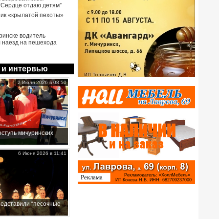
 “Сердце отдаю детям”
ик «крылатой пехоты»
ринске водитель
 наезд на пешехода
 и интервью
2 Июля 2026 в 08:50
ступь мичуринских
6 Июня 2026 в 11:41
редставили “песочные