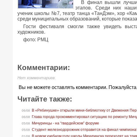
В финал вышли лучши
этапов. Среди них наши
ученик школы №7, театр танца «ТанДэм», хор «К
среди муниципальных образований, которые показа
Гости фестиваля смогли также увидеть выст
художников.
фото: РМЦ
Комментарии:
Нет комментариев.
Вы не можете оставлять комментарии. Пожалуйста
Читайте также:
В «Рябинушке» открыли мини-библиотеку от Движения Пе
06/08
Глава города прокомментировал ситуацию по ремонту Мич
06/08
Мичуринцы - на “гвардейском” форуме
05/08
Студент-железнодорожник отправится на финал чемпионат
05/08
В новом учебном году школы Мичуринска переходят на тр
01/08