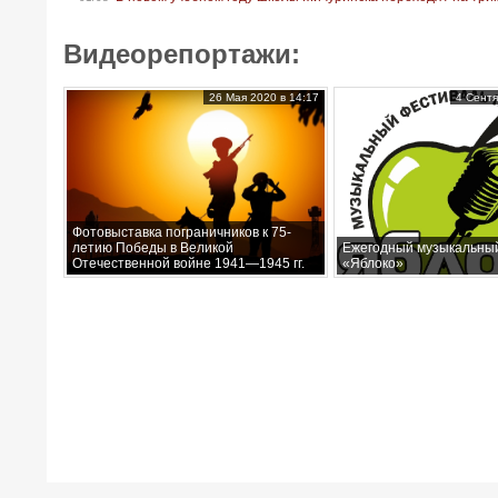
Видеорепортажи:
26 Мая 2020 в 14:17
4 Сентя
Фотовыставка пограничников к 75-
летию Победы в Великой
Ежегодный музыкальны
Отечественной войне 1941—1945 гг.
«Яблоко»