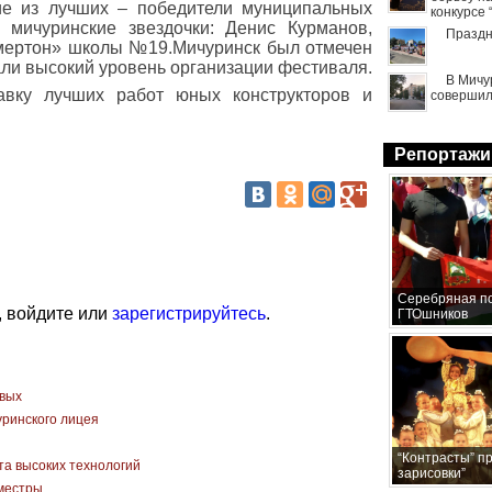
е из лучших – победители муниципальных
конкурсе
 мичуринские звездочки: Денис Курманов,
Праздн
амертон» школы №19.Мичуринск был отмечен
ли высокий уровень организации фестиваля.
В Мичу
авку лучших работ юных конструкторов и
совершил
Репортажи
Серебряная по
, войдите или
зарегистрируйтесь
.
ГТОшников
рвых
уринского лицея
“Контрасты” п
а высоких технологий
зарисовки”
иместры