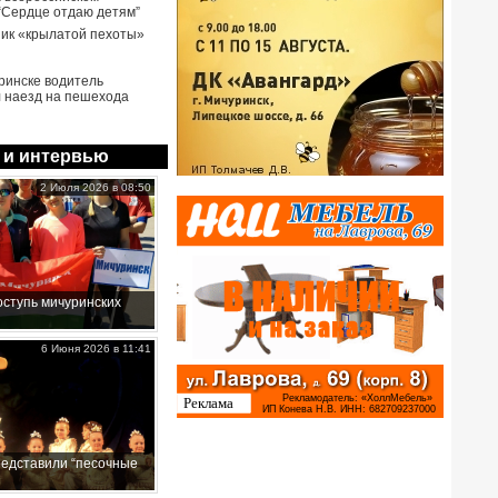
 “Сердце отдаю детям”
ик «крылатой пехоты»
ринске водитель
 наезд на пешехода
 и интервью
2 Июля 2026 в 08:50
ступь мичуринских
6 Июня 2026 в 11:41
редставили “песочные