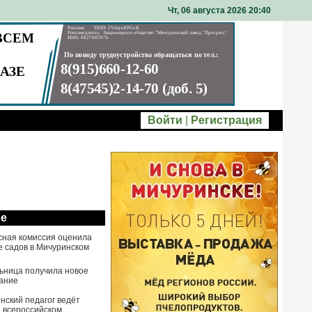
Чт, 06 августа 2026 20
40
Войти
|
Регистрация
ое
сная комиссия оценила
е садов в Мичуринском
ьница получила новое
ание
нский педагог ведёт
а всероссийском