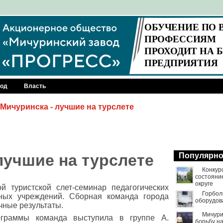
род
Власть
 Мичуринска - лучшие на турслете
лучшие на турслете
Популярн
Конкур
состояни
округе
й туристской слет-семинар педагогических
Горбол
ьных учреждений. Сборная команда города
оборудов
чные результаты.
Мичури
ограммы команда выступила в группе А.
борьбу н