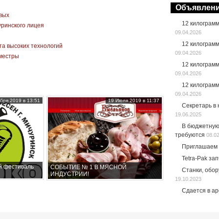
Объявлен
вых
12 килограм
уринского лицея
09.04.2026
12 килограм
а высоких технологий
09.04.2026
иместры
12 килограм
09.04.2026
12 килограм
09.04.2026
бря 2019 в 13:51
19 Июля 2019 в 11:37
Секретарь в
19.06.2025
В бюджетную
требуются
08.0
Приглашаем 
Tetra-Pak за
й фестиваль
СОБЫТИЕ № 1 В МЯСНОЙ
Станки, обо
ИНДУСТРИИ!
19.10.2023
Сдается в а