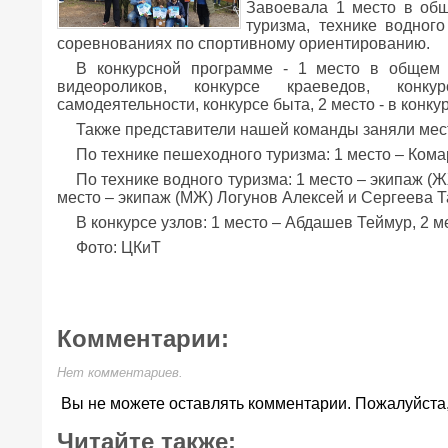
Завоевала 1 место в общ
туризма, технике водного
соревнованиях по спортивному ориентированию.
В конкурсной программе - 1 место в общем 
видеороликов, конкурсе краеведов, конку
самодеятельности, конкурсе быта, 2 место - в конкур
Также представители нашей команды заняли мест
По технике пешеходного туризма: 1 место – Кома
По технике водного туризма: 1 место – экипаж (
место – экипаж (МЖ) Логунов Алексей и Сергеева Т
В конкурсе узлов: 1 место – Абдашев Теймур, 2 м
Фото: ЦКиТ
Комментарии:
Нет комментариев.
Вы не можете оставлять комментарии. Пожалуйста
Читайте также: