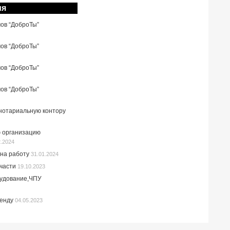
ия
мов “ДоброТы”
мов “ДоброТы”
мов “ДоброТы”
мов “ДоброТы”
 нотариальную контору
 организацию
2.2024
на работу
31.01.2024
пчасти
19.10.2023
рудование,ЧПУ
ренду
04.05.2023