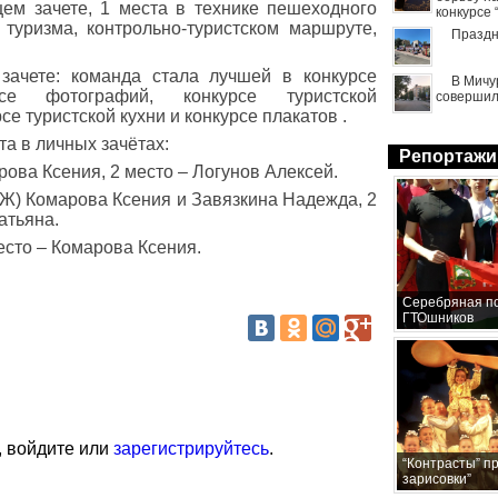
ем зачете, 1 места в технике пешеходного
конкурсе
 туризма, контрольно-туристском маршруте,
Праздн
зачете: команда стала лучшей в конкурсе
В Мичу
рсе фотографий, конкурсе туристской
совершил
се туристской кухни и конкурсе плакатов .
а в личных зачётах:
Репортажи
рова Ксения, 2 место – Логунов Алексей.
ЖЖ) Комарова Ксения и Завязкина Надежда, 2
атьяна.
есто – Комарова Ксения.
Серебряная по
ГТОшников
, войдите или
зарегистрируйтесь
.
“Контрасты” п
зарисовки”