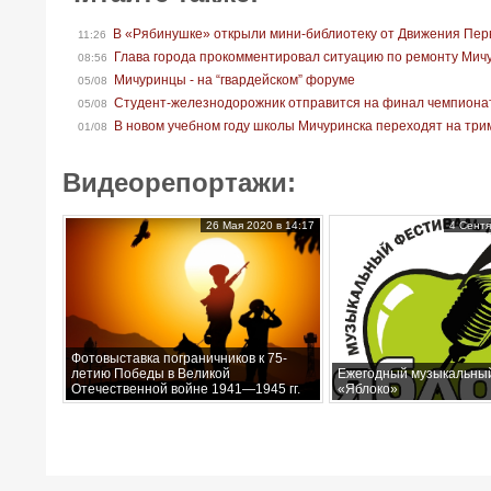
В «Рябинушке» открыли мини-библиотеку от Движения Пер
11:26
Глава города прокомментировал ситуацию по ремонту Мич
08:56
Мичуринцы - на “гвардейском” форуме
05/08
Студент-железнодорожник отправится на финал чемпионат
05/08
В новом учебном году школы Мичуринска переходят на тр
01/08
Видеорепортажи:
26 Мая 2020 в 14:17
4 Сентя
Фотовыставка пограничников к 75-
летию Победы в Великой
Ежегодный музыкальны
Отечественной войне 1941—1945 гг.
«Яблоко»