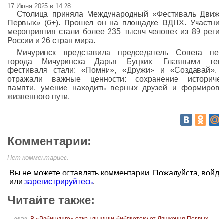
17 Июня 2025 в 14:28
Столица приняла Международный «Фестиваль Дви
Первых» (6+). Прошел он на площадке ВДНХ. Участн
мероприятия стали более 235 тысяч человек из 89 рег
России и 26 стран мира.
Мичуринск представила председатель Совета пе
города Мичуринска Дарья Буцких. Главными те
фестиваля стали: «Помни», «Дружи» и «Создавай»
отражали важные ценности: сохранение историче
памяти, умение находить верных друзей и формиро
жизненного пути.
Комментарии:
Нет комментариев.
Вы не можете оставлять комментарии. Пожалуйста, вой
или
зарегистрируйтесь
.
Читайте также:
В «Рябинушке» открыли мини-библиотеку от Движения Первых
06/08