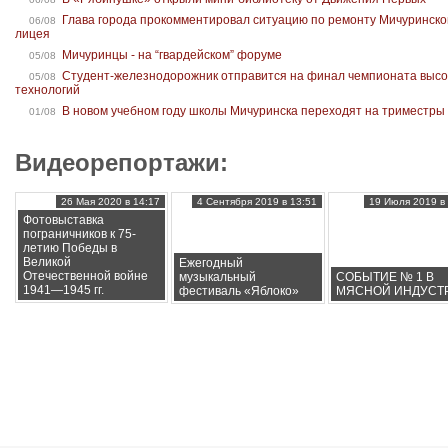
Глава города прокомментировал ситуацию по ремонту Мичуринско
06/08
лицея
Мичуринцы - на “гвардейском” форуме
05/08
Студент-железнодорожник отправится на финал чемпионата высо
05/08
технологий
В новом учебном году школы Мичуринска переходят на триместры
01/08
Видеорепортажи:
26 Мая 2020 в 14:17
4 Сентября 2019 в 13:51
19 Июля 2019 в 
Фотовыставка
пограничников к 75-
летию Победы в
Великой
Ежегодный
Отечественной войне
музыкальный
СОБЫТИЕ № 1 В
1941—1945 гг.
фестиваль «Яблоко»
МЯСНОЙ ИНДУСТ