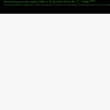
18+
Регистрационный номер СМИ от 15.08.2019 ЭЛ № ФС 77 - 76485.
Использование данного сайта означает принятие условий
Пользовательского согл