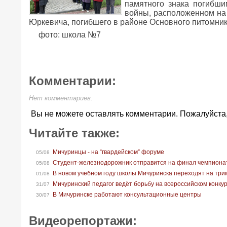
памятного знака погибши
войны, расположенном на 
Юркевича, погибшего в районе Основного питомника
фото: школа №7
Комментарии:
Нет комментариев.
Вы не можете оставлять комментарии. Пожалуйста
Читайте также:
Мичуринцы - на “гвардейском” форуме
05/08
Студент-железнодорожник отправится на финал чемпионат
05/08
В новом учебном году школы Мичуринска переходят на тр
01/08
Мичуринский педагог ведёт борьбу на всероссийском конку
31/07
В Мичуринске работают консультационные центры
30/07
Видеорепортажи: