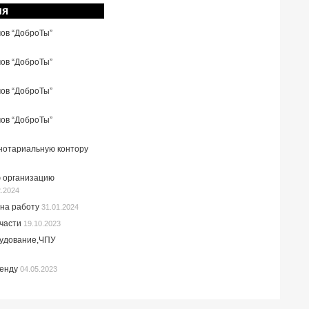
ия
мов “ДоброТы”
мов “ДоброТы”
мов “ДоброТы”
мов “ДоброТы”
 нотариальную контору
 организацию
2.2024
на работу
31.01.2024
пчасти
19.10.2023
рудование,ЧПУ
ренду
04.05.2023