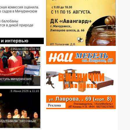
сная комиссия оценила
е садов в Мичуринском
ы балобаны
тся в дикой природе
 и интервью
2 Июля 2026 в 08:50
ступь мичуринских
6 Июня 2026 в 11:41
редставили “песочные