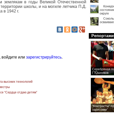
м землякам в годы Великой Отечественной
территории школы, и на могиле летчика П.Д.
Конкур
состояни
 в 1942 г.
округе
Сокол
осваиваю
Репортажи
, войдите или
зарегистрируйтесь
.
Серебряная по
ГТОшников
а высоких технологий
иместры
рсе “Сердце отдаю детям”
“Контрасты” п
зарисовки”