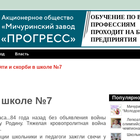
род
Власть
яти и скорби в школе №7
в школе №7
Популярн
Мичури
“Молодое
са...84 года назад без объявления войны
Легкоа
 Родину. Тяжелая кровопролитная война
олимпийск
.
чемпиона
Школьн
ции школьники и педагоги зажгли свечи у