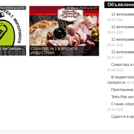
Объявлен
бря 2019 в 13:51
19 Июля 2019 в 11:37
12 килограм
09.04.2026
12 килограм
09.04.2026
12 килограм
09.04.2026
й фестиваль
СОБЫТИЕ № 1 В МЯСНОЙ
12 килограм
ИНДУСТРИИ!
09.04.2026
Секретарь в
19.06.2025
В бюджетную
требуются
08.0
Приглашаем 
Tetra-Pak за
Станки, обо
19.10.2023
Сдается в а