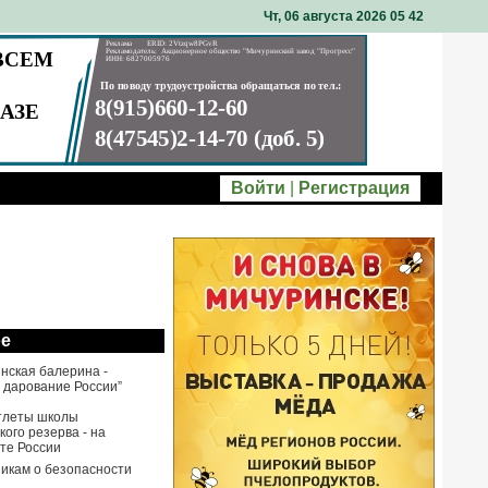
Чт, 06 августа 2026 05
42
Войти
|
Регистрация
ое
нская балерина -
 дарование России”
тлеты школы
ого резерва - на
те России
икам о безопасности