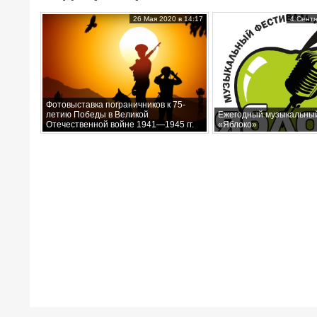
26 Мая 2020 в 14:17
4 Сентя
Фотовыставка пограничников к 75-
летию Победы в Великой
Ежегодный музыкальны
Отечественной войне 1941—1945 гг.
«Яблоко»