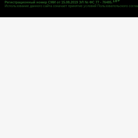
18+
Регистрационный номер СМИ от 15.08.2019 ЭЛ № ФС 77 - 76485.
Использование данного сайта означает принятие условий
Пользовательского согл