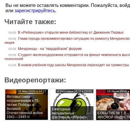
Вы не можете оставлять комментарии. Пожалуйста, вой
или
зарегистрируйтесь
.
Читайте также:
В «Рябинушке» открыли мини-библиотеку от Движения Первых
06/08
Глава города прокомментировал ситуацию по ремонту Мичуринско
06/08
лицея
Мичуринцы - на “гвардейском” форуме
05/08
Студент-железнодорожник отправится на финал чемпионата высо
05/08
технологий
В новом учебном году школы Мичуринска переходят на триместры
01/08
Видеорепортажи:
26 Мая 2020 в 14:17
4 Сентября 2019 в 13:51
19 Июля 2019 в 
Фотовыставка
пограничников к 75-
летию Победы в
Великой
Ежегодный
Отечественной войне
музыкальный
СОБЫТИЕ № 1 В
1941—1945 гг.
фестиваль «Яблоко»
МЯСНОЙ ИНДУСТ