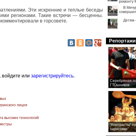
ремонту 
В Мичу
чатлениями. Эти искренние и теплые беседы
совершил
ими регионами. Такие встречи — бесценны.
комментировали в горсовете.
Детям 
Репортажи
, войдите или
зарегистрируйтесь
.
Серебряная по
ГТОшников
рвых
уринского лицея
а высоких технологий
иместры
“Контрасты” п
зарисовки”