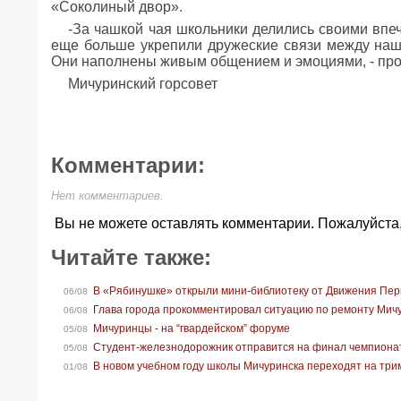
«Соколиный двор».
-За чашкой чая школьники делились своими впе
еще больше укрепили дружеские связи между наш
Они наполнены живым общением и эмоциями, - про
Мичуринский горсовет
Комментарии:
Нет комментариев.
Вы не можете оставлять комментарии. Пожалуйста
Читайте также:
В «Рябинушке» открыли мини-библиотеку от Движения Пе
06/08
Глава города прокомментировал ситуацию по ремонту Мич
06/08
Мичуринцы - на “гвардейском” форуме
05/08
Студент-железнодорожник отправится на финал чемпионат
05/08
В новом учебном году школы Мичуринска переходят на тр
01/08