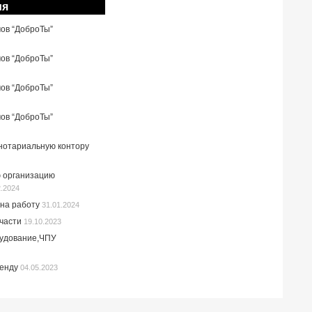
ия
мов “ДоброТы”
мов “ДоброТы”
мов “ДоброТы”
мов “ДоброТы”
 нотариальную контору
 организацию
2.2024
на работу
31.01.2024
пчасти
19.10.2023
рудование,ЧПУ
ренду
04.05.2023