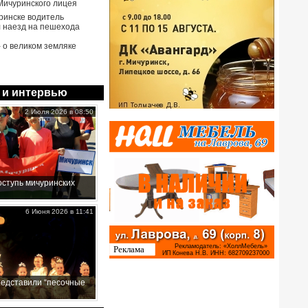
Мичуринского лицея
ринске водитель
 наезд на пешехода
- о великом земляке
 и интервью
2 Июля 2026 в 08:50
ступь мичуринских
6 Июня 2026 в 11:41
редставили “песочные