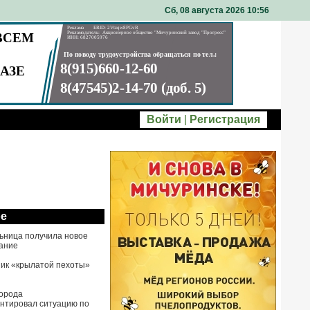
Сб, 08 августа 2026 10
56
Войти
|
Регистрация
ое
ьница получила новое
ание
ик «крылатой пехоты»
города
нтировал ситуацию по