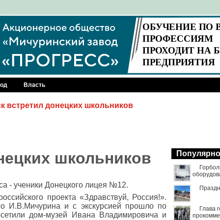
род
Власть
к встретил донецких школьников
нецких школьников
Популярн
Горбол
оборудов
а - ученики Донецкого лицея №12.
Праздн
оссийского проекта «Здравствуй, Россия!».
го И.В.Мичурина и с экскурсией прошло по
Глава 
осетили дом-музей Ивана Владимировича и
прокомме