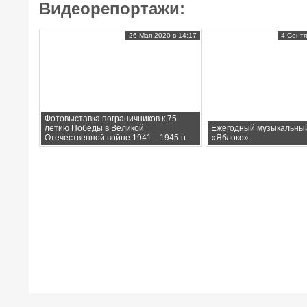
Видеорепортажи:
26 Мая 2020 в 14:17
4 Сентя
Фотовыставка пограничников к 75-
летию Победы в Великой
Ежегодный музыкальны
Отечественной войне 1941—1945 гг.
«Яблоко»