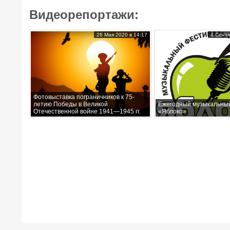
Видеорепортажи:
26 Мая 2020 в 14:17
4 Сентя
Фотовыставка пограничников к 75-
летию Победы в Великой
Ежегодный музыкальны
Отечественной войне 1941—1945 гг.
«Яблоко»