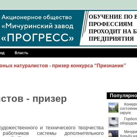
род
Власть
юных натуралистов - призер конкурса “Признание”
стов - призер
Популярн
Конкур
состояни
округе
Горбол
оборудов
удожественного и технического творчества
Мичури
 работников системы дополнительного
борьбу н