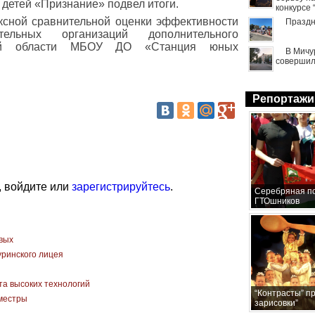
 детей «Признание» подвел итоги.
конкурсе
ксной сравнительной оценки эффективности
Праздн
ательных организаций дополнительного
кой области МБОУ ДО «Станция юных
В Мичу
совершил
Репортажи
, войдите или
зарегистрируйтесь
.
Серебряная по
ГТОшников
вых
уринского лицея
а высоких технологий
“Контрасты” п
иместры
зарисовки”