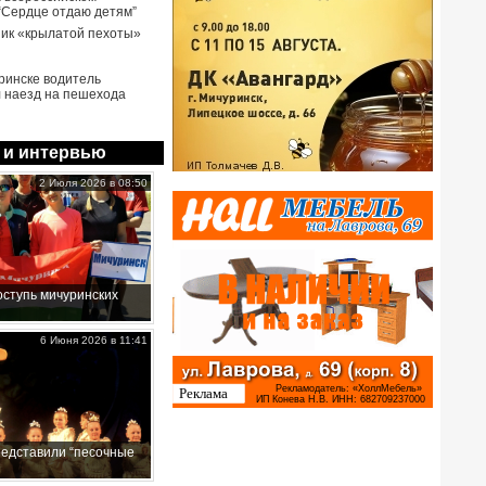
 “Сердце отдаю детям”
ик «крылатой пехоты»
ринске водитель
 наезд на пешехода
 и интервью
2 Июля 2026 в 08:50
ступь мичуринских
6 Июня 2026 в 11:41
редставили “песочные