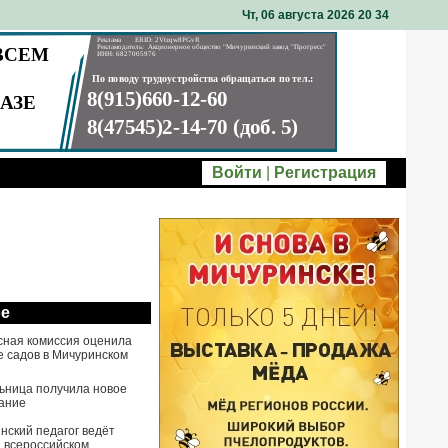
Чт, 06 августа 2026 20
:
34
Войти
|
Регистрация
ое
сная комиссия оценила
е садов в Мичуринском
ьница получила новое
ание
нский педагог ведёт
а всероссийском