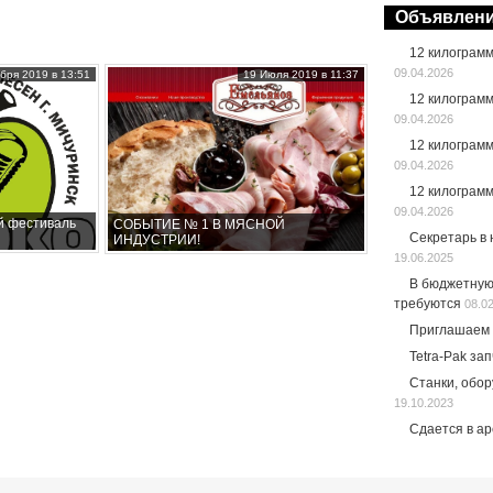
Объявлен
12 килограм
09.04.2026
бря 2019 в 13:51
19 Июля 2019 в 11:37
12 килограм
09.04.2026
12 килограм
09.04.2026
12 килограм
09.04.2026
й фестиваль
СОБЫТИЕ № 1 В МЯСНОЙ
Секретарь в
ИНДУСТРИИ!
19.06.2025
В бюджетную
требуются
08.0
Приглашаем 
Tetra-Pak за
Станки, обо
19.10.2023
Сдается в а