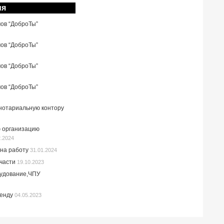
ия
мов “ДоброТы”
мов “ДоброТы”
мов “ДоброТы”
мов “ДоброТы”
 нотариальную контору
 организацию
2.2024
на работу
31.01.2024
пчасти
19.10.2023
рудование,ЧПУ
ренду
04.05.2023