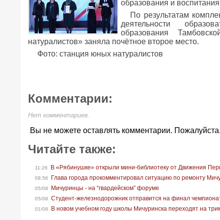
образования и воспитания
По результатам компле
деятельности образов
образования Тамбовс
натуралистов» заняла почётное второе место.
Фото: станция юных натуралистов
Комментарии:
Нет комментариев.
Вы не можете оставлять комментарии. Пожалуйста
Читайте также:
В «Рябинушке» открыли мини-библиотеку от Движения Пер
11:26
Глава города прокомментировал ситуацию по ремонту Мич
08:56
Мичуринцы - на “гвардейском” форуме
05/08
Студент-железнодорожник отправится на финал чемпионат
05/08
В новом учебном году школы Мичуринска переходят на тр
01/08