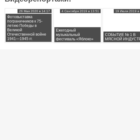
26 Мая 2020 в 14:17
4 Сентября 2019 в 13:51
19 Июля 2019 в 
Фотовыставка
пограничников к 75-
летию Победы в
Великой
Ежегодный
Отечественной войне
музыкальный
СОБЫТИЕ № 1 В
1941—1945 гг.
фестиваль «Яблоко»
МЯСНОЙ ИНДУСТ