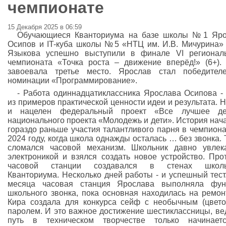
чемпионате
15 Декабря 2025 в 06:59
Обучающиеся Кванториума на базе школы №1 Яро
Осипов и IT-куба школы №5 «НТЦ им. И.В. Мичурина»
Языкова успешно выступили в финале VI регионал
чемпионата «Точка роста – движение вперёд!» (6+).
завоевала третье место. Ярослав стал победител
номинации «Программирование».
- Работа одиннадцатиклассника Ярослава Осипова -
из примеров практической ценности идеи и результата. Н
и нацелен федеральный проект «Все лучшее де
национального проекта «Молодежь и дети». История нач
гораздо раньше участия талантливого парня в чемпиона
2024 году, когда школа однажды осталась … без звонка. 
сломался часовой механизм. Школьник давно увлек
электроникой и взялся создать новое устройство. Про
часовой станции создавался в стенах школь
Кванториума. Несколько дней работы - и успешный тест
месяца часовая станция Ярослава выполняла фун
школьного звонка, пока основная находилась на ремон
Кира создала для конкурса сейф с необычным (цвет
паролем. И это важное достижение шестиклассницы, ве
путь в техническом творчестве только начинаетс