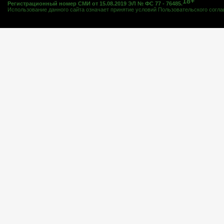
18+
Регистрационный номер СМИ от 15.08.2019 ЭЛ № ФС 77 - 76485.
Использование данного сайта означает принятие условий
Пользовательского согл