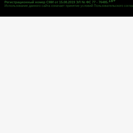
18+
Регистрационный номер СМИ от 15.08.2019 ЭЛ № ФС 77 - 76485.
Использование данного сайта означает принятие условий
Пользовательского согл