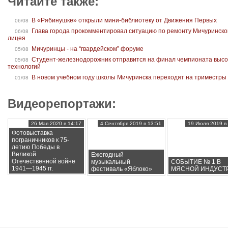
Читайте также:
В «Рябинушке» открыли мини-библиотеку от Движения Первых
06/08
Глава города прокомментировал ситуацию по ремонту Мичуринско
06/08
лицея
Мичуринцы - на “гвардейском” форуме
05/08
Студент-железнодорожник отправится на финал чемпионата высо
05/08
технологий
В новом учебном году школы Мичуринска переходят на триместры
01/08
Видеорепортажи:
26 Мая 2020 в 14:17
4 Сентября 2019 в 13:51
19 Июля 2019 в 
Фотовыставка
пограничников к 75-
летию Победы в
Великой
Ежегодный
Отечественной войне
музыкальный
СОБЫТИЕ № 1 В
1941—1945 гг.
фестиваль «Яблоко»
МЯСНОЙ ИНДУСТ