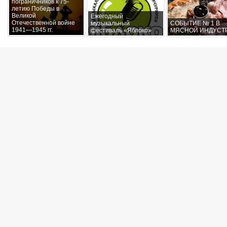
пограничников к 75-
летию Победы в
Великой
Ежегодный
Отечественной войне
музыкальный
СОБЫТИЕ № 1 В
1941—1945 гг.
фестиваль «Яблоко»
МЯСНОЙ ИНДУСТ