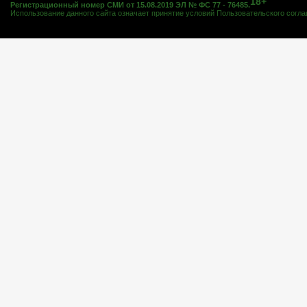
18+
Регистрационный номер СМИ от 15.08.2019 ЭЛ № ФС 77 - 76485.
Использование данного сайта означает принятие условий
Пользовательского согл