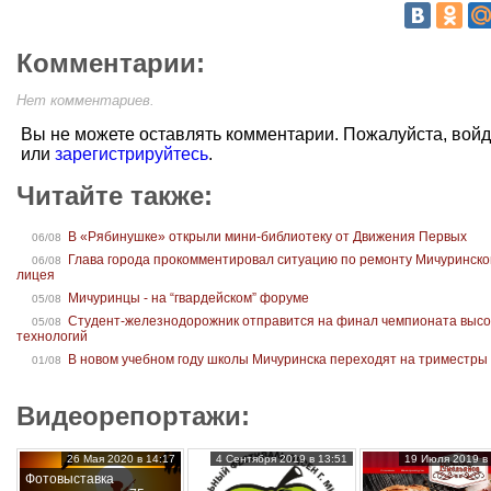
Комментарии:
Нет комментариев.
Вы не можете оставлять комментарии. Пожалуйста, вой
или
зарегистрируйтесь
.
Читайте также:
В «Рябинушке» открыли мини-библиотеку от Движения Первых
06/08
Глава города прокомментировал ситуацию по ремонту Мичуринско
06/08
лицея
Мичуринцы - на “гвардейском” форуме
05/08
Студент-железнодорожник отправится на финал чемпионата высо
05/08
технологий
В новом учебном году школы Мичуринска переходят на триместры
01/08
Видеорепортажи:
26 Мая 2020 в 14:17
4 Сентября 2019 в 13:51
19 Июля 2019 в 
Фотовыставка