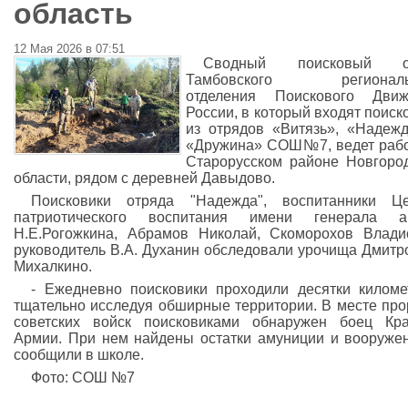
область
12 Мая 2026 в 07:51
Сводный поисковый о
Тамбовского региональ
отделения Поискового Движ
России, в который входят поиск
из отрядов «Витязь», «Надеж
«Дружина» СОШ№7, ведет раб
Старорусском районе Новгоро
области, рядом с деревней Давыдово.
Поисковики отряда "Надежда", воспитанники Це
патриотического воспитания имени генерала а
Н.Е.Рогожкина, Абрамов Николай, Скоморохов Влади
руководитель В.А. Духанин обследовали урочища Дмитр
Михалкино.
- Ежедневно поисковики проходили десятки киломе
тщательно исследуя обширные территории. В месте пр
советских войск поисковиками обнаружен боец Кр
Армии. При нем найдены остатки амуниции и вооружен
сообщили в школе.
Фото: СОШ №7