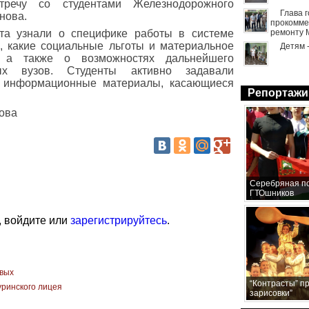
тречу со студентами Железнодорожного
Глава 
нова.
прокомме
та узнали о специфике работы в системе
ремонту 
м, какие социальные льготы и материальное
Детям 
 а также о возможностях дальнейшего
ых вузов. Студенты активно задавали
 информационные материалы, касающиеся
Репортажи
нова
Серебряная по
ГТОшников
, войдите или
зарегистрируйтесь
.
рвых
“Контрасты” п
уринского лицея
зарисовки”