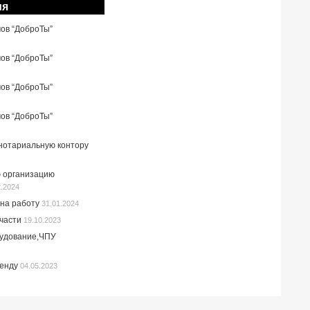
ия
мов “ДоброТы”
мов “ДоброТы”
мов “ДоброТы”
мов “ДоброТы”
 нотариальную контору
 организацию
2.2024
на работу
31.01.2024
пчасти
19.10.2023
рудование,ЧПУ
ренду
04.05.2023