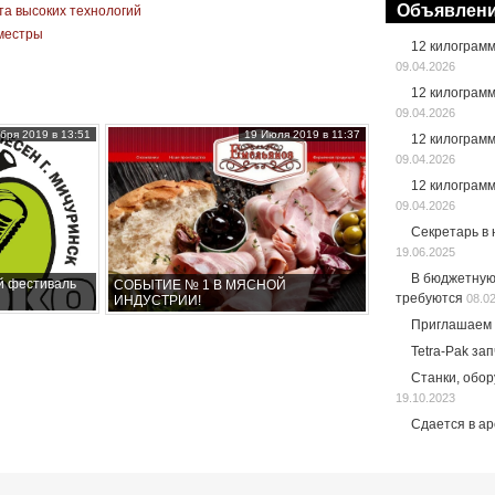
Объявлен
а высоких технологий
иместры
12 килограм
09.04.2026
12 килограм
09.04.2026
бря 2019 в 13:51
19 Июля 2019 в 11:37
12 килограм
09.04.2026
12 килограм
09.04.2026
Секретарь в
19.06.2025
В бюджетную
й фестиваль
СОБЫТИЕ № 1 В МЯСНОЙ
требуются
08.0
ИНДУСТРИИ!
Приглашаем 
Tetra-Pak за
Станки, обо
19.10.2023
Сдается в а