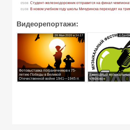
Студент-железнодорожник отправится на финал чемпионат
05/08
В новом учебном году школы Мичуринска переходят на тр
01/08
Видеорепортажи:
26 Мая 2020 в 14:17
4 Сентя
Фотовыставка пограничников к 75-
летию Победы в Великой
Ежегодный музыкальны
Отечественной войне 1941—1945 гг.
«Яблоко»