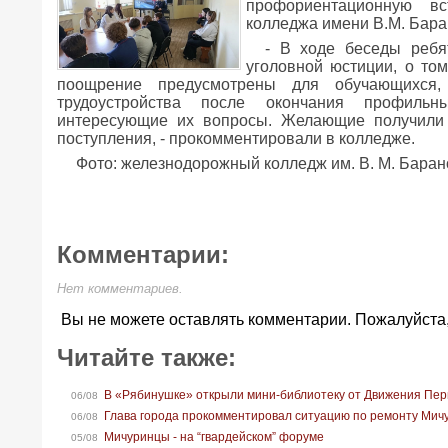
профориентационную вс
колледжа имени В.М. Бара
- В ходе беседы ребя
уголовной юстиции, о то
поощрение предусмотрены для обучающихся,
трудоустройства после окончания профильн
интересующие их вопросы. Желающие получили
поступления, - прокомментировали в колледже.
Фото: железнодорожный колледж им. В. М. Бара
Комментарии:
Нет комментариев.
Вы не можете оставлять комментарии. Пожалуйста
Читайте также:
В «Рябинушке» открыли мини-библиотеку от Движения Пе
06/08
Глава города прокомментировал ситуацию по ремонту Мич
06/08
Мичуринцы - на “гвардейском” форуме
05/08