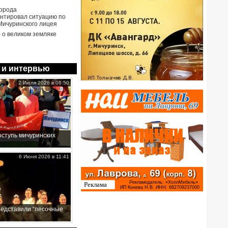
города
нтировал ситуацию по
Мичуринского лицея
- о великом земляке
 и интервью
2 Июля 2026 в 08:50
ступь мичуринских
6 Июня 2026 в 11:41
редставили “песочные