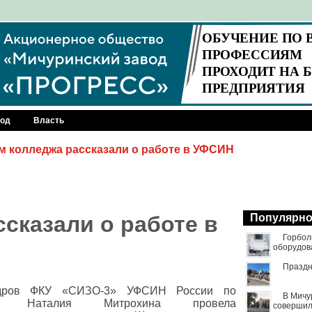
род
Власть
м колледжа рассказали о работе в УФСИН
сказали о работе в
Популярн
Горбол
оборудов
Праздн
адров ФКУ «СИЗО-3» УФСИН России по
В Мичу
ти Наталия Митрохина провела
совершил