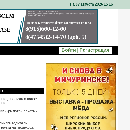
Пт, 07 августа 2026 15
:
16
Войти
|
Регистрация
ое
ьница получила новое
ание
ик «крылатой пехоты»
ринске водитель
 наезд на пешехода