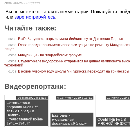
Нет комментариев.
Вы не можете оставлять комментарии. Пожалуйста, вой
или
зарегистрируйтесь
.
Читайте также:
В «Рябинушке» открыли мини-библиотеку от Движения Первых
06/08
Глава города прокомментировал ситуацию по ремонту Мичуринско
06/08
лицея
Мичуринцы - на “гвардейском” форуме
05/08
Студент-железнодорожник отправится на финал чемпионата высо
05/08
технологий
В новом учебном году школы Мичуринска переходят на триместры
01/08
Видеорепортажи:
26 Мая 2020 в 14:17
4 Сентября 2019 в 13:51
19 Июля 2019 в 
Фотовыставка
пограничников к 75-
летию Победы в
Великой
Ежегодный
Отечественной войне
музыкальный
СОБЫТИЕ № 1 В
1941—1945 гг.
фестиваль «Яблоко»
МЯСНОЙ ИНДУСТ