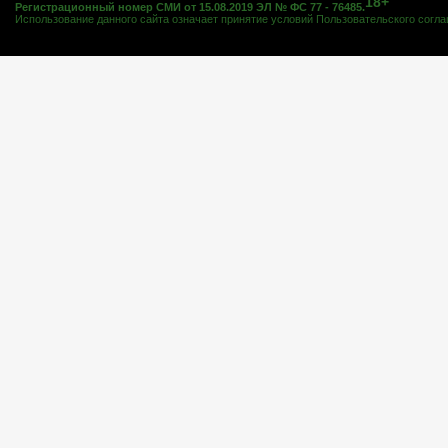
18+
Регистрационный номер СМИ от 15.08.2019 ЭЛ № ФС 77 - 76485.
Использование данного сайта означает принятие условий
Пользовательского согл