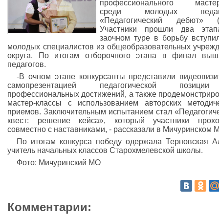
профессионального мастер
среди молодых педаг
«Педагогический дебют» (1
Участники прошли два этап
заочном туре в борьбу вступи
молодых специалистов из общеобразовательных учреж
округа. По итогам отборочного этапа в финал вы
педагогов.
-В очном этапе конкурсанты представили видеовизи
самопрезентацией педагогической позиц
профессиональных достижений, а также продемонстрир
мастер-классы с использованием авторских методич
приемов. Заключительным испытанием стал «Педагогич
квест: решение кейса», который участники прохо
совместно с наставниками, - рассказали в Мичуринском 
По итогам конкурса победу одержала Терновская А
учитель начальных классов Старохмелевской школы.
Фото: Мичуринский МО
Комментарии: