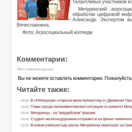
талантливых участников из
Мичуринский агросоц
обработки цифровой инфо
Александр. Экспертом в
Вячеславовна.
Фото: Агросоциальный колледж
Комментарии:
Нет комментариев.
Вы не можете оставлять комментарии. Пожалуйста
Читайте также:
В «Рябинушке» открыли мини-библиотеку от Движения Пе
06/08
Глава города прокомментировал ситуацию по ремонту Мич
06/08
Мичуринцы - на “гвардейском” форуме
05/08
Студент-железнодорожник отправится на финал чемпионат
05/08
В новом учебном году школы Мичуринска переходят на тр
01/08