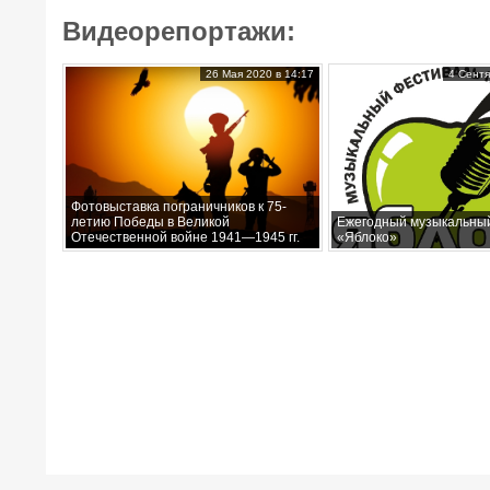
Видеорепортажи:
26 Мая 2020 в 14:17
4 Сентя
Фотовыставка пограничников к 75-
летию Победы в Великой
Ежегодный музыкальны
Отечественной войне 1941—1945 гг.
«Яблоко»