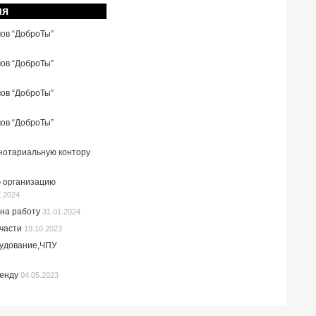
ия
мов “ДоброТы”
мов “ДоброТы”
мов “ДоброТы”
мов “ДоброТы”
 нотариальную контору
 организацию
2.2024
на работу
31.01.2024
пчасти
19.10.2023
рудование,ЧПУ
ренду
04.05.2023