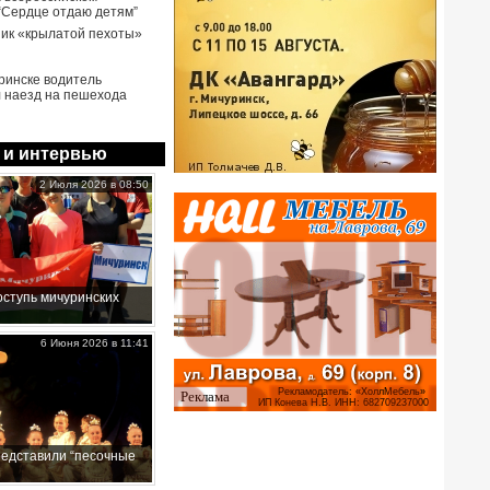
 “Сердце отдаю детям”
ик «крылатой пехоты»
ринске водитель
 наезд на пешехода
 и интервью
2 Июля 2026 в 08:50
ступь мичуринских
6 Июня 2026 в 11:41
редставили “песочные