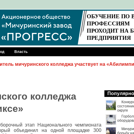
род
Власть
итель мичуринского колледжа участвует на «Абилимпи
ского колледжа
Популярн
Конкур
иксе»
состояни
округе
Горбол
оборудов
тборочный этап Национального чемпионата
Мичури
торый объединил на одной площадке 300
борьбу н