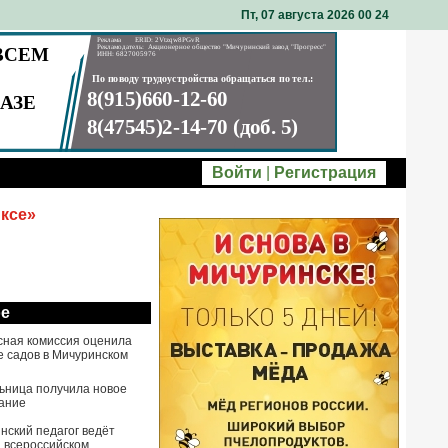
Пт, 07 августа 2026 00
:
24
Войти
|
Регистрация
ксе»
ое
сная комиссия оценила
е садов в Мичуринском
ьница получила новое
ание
нский педагог ведёт
а всероссийском