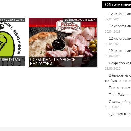
Объявлен
12 килограм
09.04.2026
бря 2019 в 13:51
19 Июля 2019 в 11:37
12 килограм
09.04.2026
12 килограм
09.04.2026
12 килограм
09.04.2026
й фестиваль
СОБЫТИЕ № 1 В МЯСНОЙ
Секретарь в
ИНДУСТРИИ!
19.06.2025
В бюджетную
требуются
08.0
Приглашаем 
Tetra-Pak за
Станки, обо
19.10.2023
Сдается в а