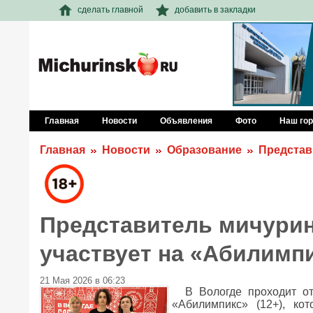
сделать главной
добавить в закладки
Главная
Новости
Объявления
Фото
Наш го
Главная
Новости
Образование
Представ
Представитель мичурин
участвует на «Абилимп
21 Мая 2026 в 06:23
В Вологде проходит о
«Абилимпикс» (12+), ко