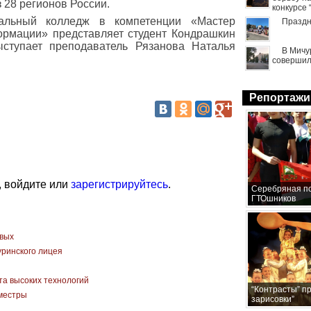
 28 регионов России.
конкурсе
иальный колледж в компетенции «Мастер
Праздн
рмации» представляет студент Кондрашкин
ыступает преподаватель Рязанова Наталья
В Мичу
совершил
Репортажи
, войдите или
зарегистрируйтесь
.
Серебряная по
ГТОшников
рвых
уринского лицея
а высоких технологий
“Контрасты” п
иместры
зарисовки”