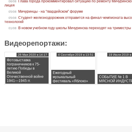
Глава города прокомментировал ситуацию по ремонту Мичуринско
06/08
лицея
Мичуринцы - на “гвардейском” форуме
05/08
Студент-железнодорожник отправится на финал чемпионата высо
05/08
технологий
В новом учебном году школы Мичуринска переходят на триместры
01/08
Видеорепортажи:
26 Мая 2020 в 14:17
4 Сентября 2019 в 13:51
19 Июля 2019 в 
Фотовыставка
пограничников к 75-
летию Победы в
Великой
Ежегодный
Отечественной войне
музыкальный
СОБЫТИЕ № 1 В
1941—1945 гг.
фестиваль «Яблоко»
МЯСНОЙ ИНДУСТ