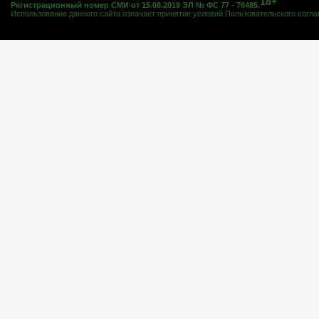
18+
Регистрационный номер СМИ от 15.08.2019 ЭЛ № ФС 77 - 76485.
Использование данного сайта означает принятие условий
Пользовательского согл