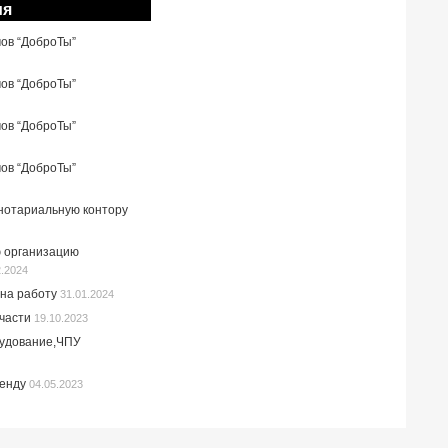
ия
мов “ДоброТы”
мов “ДоброТы”
мов “ДоброТы”
мов “ДоброТы”
 нотариальную контору
 организацию
2.2024
на работу
31.01.2024
пчасти
19.10.2023
рудование,ЧПУ
ренду
04.05.2023