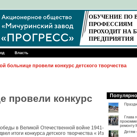
род
Власть
ой больнице провели конкурс детского творчества
е провели конкурс
Популярн
Праздн
Глава 
прокомме
ремонту 
обеды в Великой Отечественной войне 1941-
Детям 
вел итоги конкурса детского творчества « Из