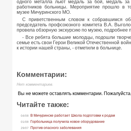
одного металла льют медаль за бой, медаль за
работников больницы. Мероприятие прошло в т
музее Мичуринского МО.
С приветственным словом к собравшимся обр
председатель профсоюзного комитета В.А. Выголо
провела обзорную экскурсию по музею, подробнее п
- Все ребята большие молодцы, подошли творче
семье есть свои Герои Великой Отечественной войны
к истории нашей страны, - отметили в больнице.
Комментарии:
Нет комментариев.
Вы не можете оставлять комментарии. Пожалуйста
Читайте также:
В Мичуринске работает Школа подготовки к родам
04/08
Горбольница получила новое оборудование
01/08
Против опасного заболевания
29/07