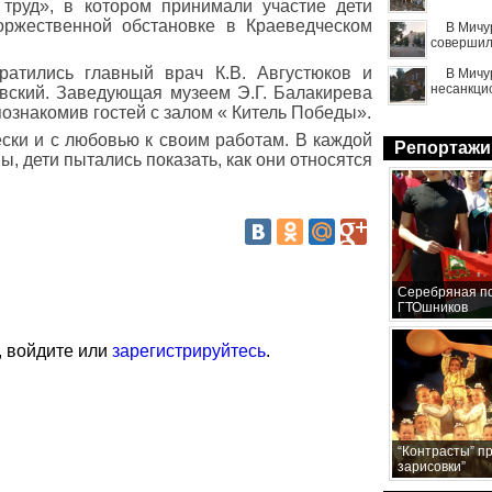
 труд», в котором принимали участие дети
оржественной обстановке в Краеведческом
В Мичу
совершил
атились главный врач К.В. Августюков и
В Мичу
несанкци
вский. Заведующая музеем Э.Г. Балакирева
ознакомив гостей с залом « Китель Победы».
ски и с любовью к своим работам. В каждой
Репортажи
, дети пытались показать, как они относятся
Серебряная по
ГТОшников
, войдите или
зарегистрируйтесь
.
“Контрасты” п
зарисовки”