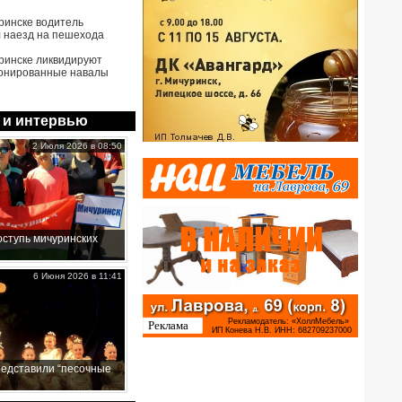
ринске водитель
 наезд на пешехода
ринске ликвидируют
онированные навалы
 и интервью
2 Июля 2026 в 08:50
ступь мичуринских
6 Июня 2026 в 11:41
редставили “песочные