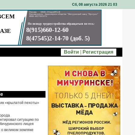
Сб, 08 августа 2026 21
03
Войти
|
Регистрация
ое
ик «крылатой пехоты»
города
нтировал ситуацию по
Мичуринского лицея
- о великом земляке