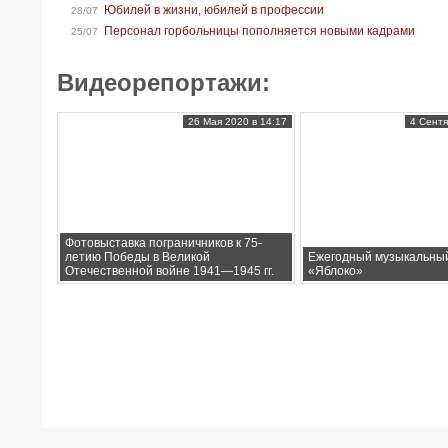
Юбилей в жизни, юбилей в профессии
28/07
Персонал горбольницы пополняется новыми кадрами
25/07
Видеорепортажи:
26 Мая 2020 в 14:17
4 Сентя
Фотовыставка пограничников к 75-
летию Победы в Великой
Ежегодный музыкальны
Отечественной войне 1941—1945 гг.
«Яблоко»