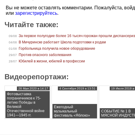
Вы не можете оставлять комментарии. Пожалуйста, вой
или
зарегистрируйтесь
.
Читайте также:
За первое полугодие более 16 тысяч горожан прошли диспансери
09/08
В Мичуринске работает Школа подготовки к родам
04/08
Горбольница получила новое оборудование
01/08
Против опасного заболевания
29/07
Юбилей в жизни, юбилей в профессии
28/07
Видеорепортажи:
26 Мая 2020 в 14:17
4 Сентября 2019 в 13:51
19 Июля 2019 в 
Фотовыставка
пограничников к 75-
летию Победы в
Великой
Ежегодный
Отечественной войне
музыкальный
СОБЫТИЕ № 1 В
1941—1945 гг.
фестиваль «Яблоко»
МЯСНОЙ ИНДУСТ