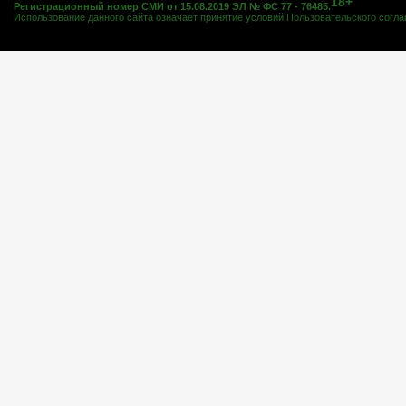
18+
Регистрационный номер СМИ от 15.08.2019 ЭЛ № ФС 77 - 76485.
Использование данного сайта означает принятие условий
Пользовательского согл