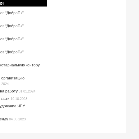
ия
мов “ДоброТы”
мов “ДоброТы”
мов “ДоброТы”
мов “ДоброТы”
 нотариальную контору
 организацию
2.2024
на работу
31.01.2024
пчасти
19.10.2023
рудование,ЧПУ
ренду
04.05.2023