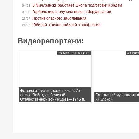
В Мичуринске работает Школа подготовки к родам
04/08
Горбольница получила новое оборудование
01/08
Против опасного заболевания
29/07
Юбилей в жизни, юбилей в профессии
28/07
Видеорепортажи:
26 Мая 2020 в 14:17
4 Сентя
Фотовыставка пограничников к 75-
летию Победы в Великой
Ежегодный музыкальны
Отечественной войне 1941—1945 гг.
«Яблоко»