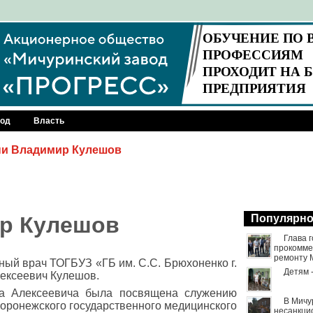
род
Власть
ни Владимир Кулешов
ир Кулешов
Популярн
Глава 
прокомме
ремонту 
ный врач ТОГБУЗ «ГБ им. С.С. Брюхоненко г.
Детям 
ексеевич Кулешов.
ра Алексеевича была посвящена служению
В Мичу
оронежского государственного медицинского
несанкци