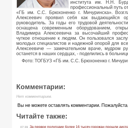
института им. Н.Н. Бу
профессиональный путь от
«ГБ им. С.С. Брюхоненко г. Мичуринска». Возг
Алексеевич проявил себя как выдающийся ор
руководитель. За годы его трудовой деятельнос
оснащена современным оборудованием, откры
Владимира Алексеевича за высочайший професс
чуткое отношение к людям. Он пользовался засл
молодых специалистов и надежной опорой для все
Алексеевиче — замечательном враче, мудром ру
останется в наших сердцах, - поделились в больниц
Фото: ТОГБУЗ «ГБ им. С.С. Брюхоненко г. Мичур
Комментарии:
Нет комментариев.
Вы не можете оставлять комментарии. Пожалуйста
Читайте также:
За первое полугодие более 16 тысяч горожан прошли дис
07:39