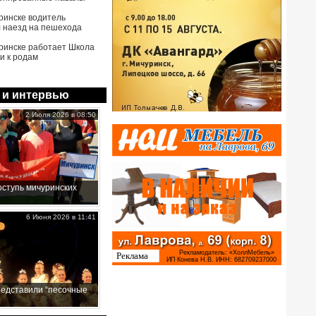
ринске водитель
 наезд на пешехода
ринске работает Школа
и к родам
 и интервью
2 Июля 2026 в 08:50
ступь мичуринских
6 Июня 2026 в 11:41
редставили “песочные