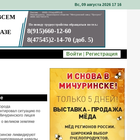
Вс, 09 августа 2026 17
16
Войти
|
Регистрация
ое
города
нтировал ситуацию по
Мичуринского лицея
- о великом земляке
ринске ликвидируют
онированные навалы