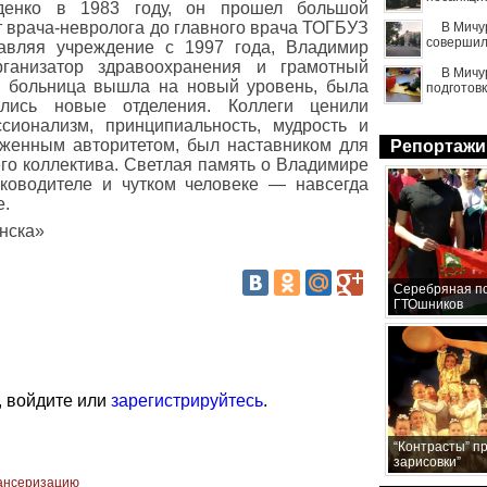
рденко в 1983 году, он прошел большой
 врача-невролога до главного врача ТОГБУЗ
В Мичу
совершил
лавляя учреждение с 1997 года, Владимир
ганизатор здравоохранения и грамотный
В Мичу
ти больница вышла на новый уровень, была
подготовк
лись новые отделения. Коллеги ценили
ионализм, принципиальность, мудрость и
уженным авторитетом, был наставником для
Репортажи
го коллектива. Светлая память о Владимире
ководителе и чутком человеке — навсегда
е.
инска»
Серебряная по
ГТОшников
, войдите или
зарегистрируйтесь
.
“Контрасты” п
зарисовки”
пансеризацию