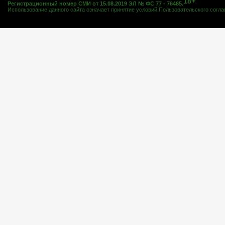
18+
Регистрационный номер СМИ от 15.08.2019 ЭЛ № ФС 77 - 76485.
Использование данного сайта означает принятие условий
Пользовательского согл