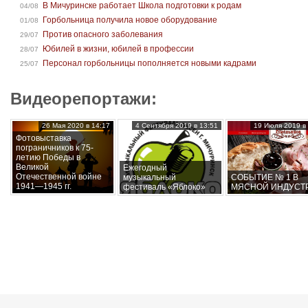
В Мичуринске работает Школа подготовки к родам
04/08
Горбольница получила новое оборудование
01/08
Против опасного заболевания
29/07
Юбилей в жизни, юбилей в профессии
28/07
Персонал горбольницы пополняется новыми кадрами
25/07
Видеорепортажи:
26 Мая 2020 в 14:17
4 Сентября 2019 в 13:51
19 Июля 2019 в 
Фотовыставка
пограничников к 75-
летию Победы в
Великой
Ежегодный
Отечественной войне
музыкальный
СОБЫТИЕ № 1 В
1941—1945 гг.
фестиваль «Яблоко»
МЯСНОЙ ИНДУСТ