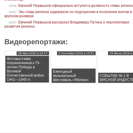
Евгений Первышов официально вступил в должность главы регион
23/09
Экс-главу региона задержали по подозрению в получении взятки в
24/07
крупном размере
Евгений Первышов рассказал Владимиру Путину о перспективах
02/07
развития региона
Видеорепортажи:
26 Мая 2020 в 14:17
4 Сентября 2019 в 13:51
19 Июля 2019 в 
Фотовыставка
пограничников к 75-
летию Победы в
Великой
Ежегодный
Отечественной войне
музыкальный
СОБЫТИЕ № 1 В
1941—1945 гг.
фестиваль «Яблоко»
МЯСНОЙ ИНДУСТ