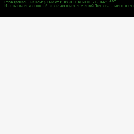
18+
Регистрационный номер СМИ от 15.08.2019 ЭЛ № ФС 77 - 76485.
Использование данного сайта означает принятие условий
Пользовательского согл