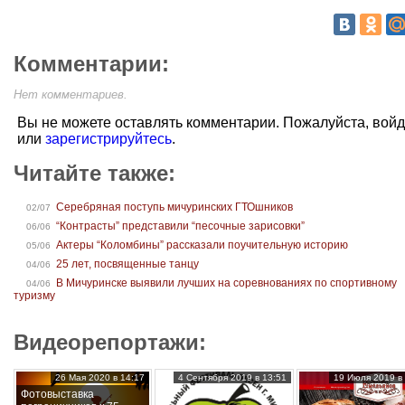
Комментарии:
Нет комментариев.
Вы не можете оставлять комментарии. Пожалуйста, вой
или
зарегистрируйтесь
.
Читайте также:
Серебряная поступь мичуринских ГТОшников
02/07
“Контрасты” представили “песочные зарисовки”
06/06
Актеры “Коломбины” рассказали поучительную историю
05/06
25 лет, посвященные танцу
04/06
В Мичуринске выявили лучших на соревнованиях по спортивному
04/06
туризму
Видеорепортажи:
26 Мая 2020 в 14:17
4 Сентября 2019 в 13:51
19 Июля 2019 в 
Фотовыставка