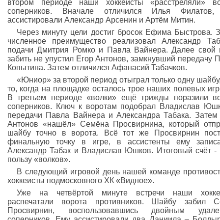
втором периоде наши хоккеисты «расстреляли» во
соперников. Вначале отличился Илья Филатов,
ассистировали Александр Арсенин и Артём Митин.
Через минуту цели достиг бросок Ефима Быстрова. 
численное преимущество реализовал Александр Та
подачи Дмитрия Ромко и Павла Вайнера. Далее свой
забить не упустил Егор Антонов, замкнувший передачу 
Копытина. Затем отличился Афанасий Табачков.
«Юниор» за второй период отыграл только одну шайбу,
то, когда на площадке осталось трое наших полевых игр
В третьем периоде «волки» ещё трижды поразили в
соперников. Ключ к воротам подобрал Владислав Юш
передачи Павла Вайнера и Александра Табака. Затем
Антонов «нашёл» Семёна Просвирнина, который отп
шайбу точно в ворота. Всё тот же Просвирнин пос
финальную точку в игре, в ассистенты ему запис
Александр Табак и Владислав Юшков. Итоговый счёт - 
пользу «волков».
В следующий игровой день нашей команде противос
хоккеисты подмосковного ХК «Видное».
Уже на четвёртой минуте встречи наши хокке
распечатали ворота противников. Шайбу забил С
Просвирнин, воспользовавшись двойным удале
соперников. Ему ассистировали два Даниила – Болды