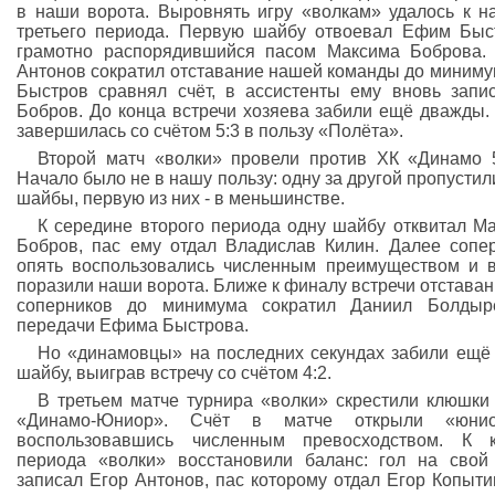
в наши ворота. Выровнять игру «волкам» удалось к н
третьего периода. Первую шайбу отвоевал Ефим Быс
грамотно распорядившийся пасом Максима Боброва.
Антонов сократил отставание нашей команды до миниму
Быстров сравнял счёт, в ассистенты ему вновь запи
Бобров. До конца встречи хозяева забили ещё дважды.
завершилась со счётом 5:3 в пользу «Полёта».
Второй матч «волки» провели против ХК «Динамо 
Начало было не в нашу пользу: одну за другой пропустил
шайбы, первую из них - в меньшинстве.
К середине второго периода одну шайбу отквитал М
Бобров, пас ему отдал Владислав Килин. Далее сопе
опять воспользовались численным преимуществом и 
поразили наши ворота. Ближе к финалу встречи отставан
соперников до минимума сократил Даниил Болдыр
передачи Ефима Быстрова.
Но «динамовцы» на последних секундах забили ещё
шайбу, выиграв встречу со счётом 4:2.
В третьем матче турнира «волки» скрестили клюшки
«Динамо-Юниор». Счёт в матче открыли «юнио
воспользовавшись численным превосходством. К к
периода «волки» восстановили баланс: гол на свой
записал Егор Антонов, пас которому отдал Егор Копыти