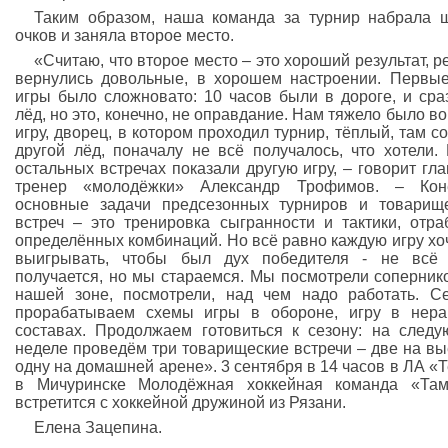
Таким образом, наша команда за турнир набрала 
очков и заняла второе место.
«Считаю, что второе место – это хороший результат, р
вернулись довольные, в хорошем настроении. Первы
игры было сложновато: 10 часов были в дороге, и сра
лёд, но это, конечно, не оправдание. Нам тяжело было во
игру, дворец, в котором проходил турнир, тёплый, там с
другой лёд, поначалу не всё получалось, что хотели.
остальных встречах показали другую игру, – говорит гл
тренер «молодёжки» Александр Трофимов. – Коне
основные задачи предсезонных турниров и товарищ
встреч – это тренировка сыгранности и тактики, отра
определённых комбинаций. Но всё равно каждую игру хо
выигрывать, чтобы был дух победителя - не всё 
получается, но мы стараемся. Мы посмотрели соперник
нашей зоне, посмотрели, над чем надо работать. С
прорабатываем схемы игры в обороне, игру в нер
составах. Продолжаем готовиться к сезону: на след
неделе проведём три товарищеские встречи – две на вы
одну на домашней арене». 3 сентября в 14 часов в ЛА «
в Мичуринске Молодёжная хоккейная команда «Там
встретится с хоккейной дружиной из Рязани.
Елена Зацепина.