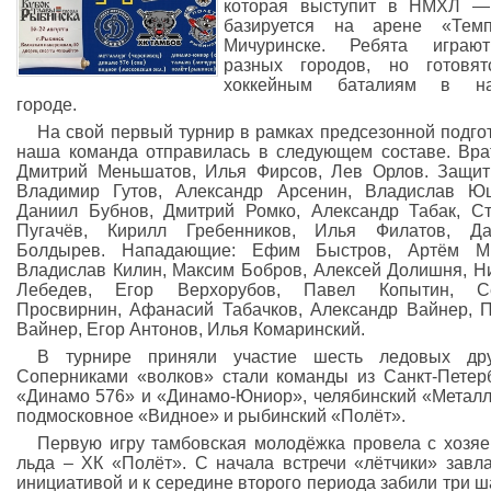
которая выступит в НМХЛ —
базируется на арене «Тем
Мичуринске. Ребята играю
разных городов, но готовят
хоккейным баталиям в н
городе.
На свой первый турнир в рамках предсезонной подго
наша команда отправилась в следующем составе. Вра
Дмитрий Меньшатов, Илья Фирсов, Лев Орлов. Защит
Владимир Гутов, Александр Арсенин, Владислав Ю
Даниил Бубнов, Дмитрий Ромко, Александр Табак, С
Пугачёв, Кирилл Гребенников, Илья Филатов, Да
Болдырев. Нападающие: Ефим Быстров, Артём Ми
Владислав Килин, Максим Бобров, Алексей Долишня, Н
Лебедев, Егор Верхорубов, Павел Копытин, С
Просвирнин, Афанасий Табачков, Александр Вайнер, 
Вайнер, Егор Антонов, Илья Комаринский.
В турнире приняли участие шесть ледовых дру
Соперниками «волков» стали команды из Санкт-Петер
«Динамо 576» и «Динамо-Юниор», челябинский «Металл
подмосковное «Видное» и рыбинский «Полёт».
Первую игру тамбовская молодёжка провела с хозя
льда – ХК «Полёт». С начала встречи «лётчики» завл
инициативой и к середине второго периода забили три 