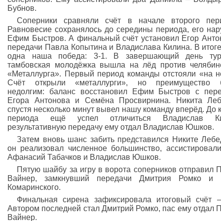
Бубнов.
Соперники сравняли счёт в начале второго пер
Равновесие сохранялось до середины периода, его на
Ефим Быстров. А финальный счёт установил Егор Анто
передачи Павла Копытина и Владислава Килина. В итог
одна наша победа: 3-1. В завершающий день тур
тамбовская молодёжка вышла на лёд против челябин
«Металлурга». Первый период команды отстояли «на н
Счёт открыли «металлурги», но преимущество 
недолгим: баланс восстановил Ефим Быстров с пер
Егора Антонова и Семёна Просвирнина. Никита Ле
спустя несколько минут вывел нашу команду вперёд. До 
периода ещё успел отличиться Владислав Ки
результативную передачу ему отдал Владислав Юшков.
Затем вновь шанс забить представился Никите Лебе
он реализовал численное большинство, ассистировал
Афанасий Табачков и Владислав Юшков.
Пятую шайбу за игру в ворота соперников отправил 
Вайнер, замкнувший передачи Дмитрия Ромко и 
Комаринского.
Финальная сирена зафиксировала итоговый счёт –
Автором последней стал Дмитрий Ромко, пас ему отдал 
Вайнер.