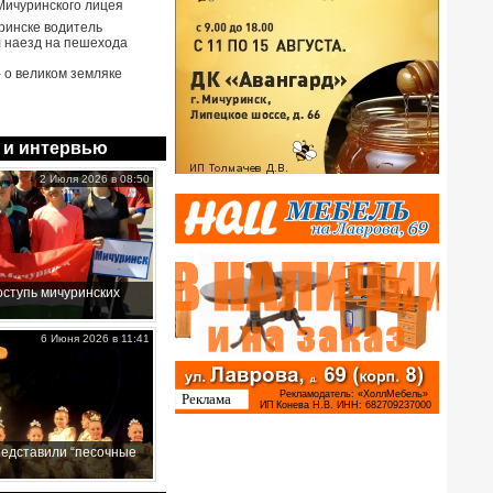
Мичуринского лицея
ринске водитель
 наезд на пешехода
- о великом земляке
 и интервью
2 Июля 2026 в 08:50
ступь мичуринских
6 Июня 2026 в 11:41
редставили “песочные