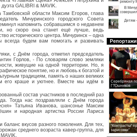
оекта «Главная сцена» Алексея Петрухина и
ремонту 
 дуэта GALIBRI & MAVIK.
В Мичу
совершил
 Тамбовской области Максим Егоров, глава
датель Мичуринского городского Совета
Детям 
преминул напомнить собравшимся о недавнем
и, но скоро она станет ещё лучше, ведь
тво исторического центра. Мичуринск – одна
 всегда будем вам помогать и развивать
Репортажи
ляки, с Днём города, отметил председатель
антин Горлов, - По словарям слово земляки
ности, живущие на одной территории. Но, я
графическое понятие, но и любовь к богатой и
льтурным традициям, память о наших великих
м его краше и уютнее. Вместе мы идём в
Серебряная по
ГТОшников
ированный состав участников в последний раз
да. Тогда нас поздравляли с Днём города
песня» Татьяна Иванова, шансонье Максим
лёшин и народная артистка России Лариса
 баланс вкусов разного поколения. Для тех,
“Контрасты” п
орожан среднего возраста кавер-группа, для
зарисовки”
 MAVIK.