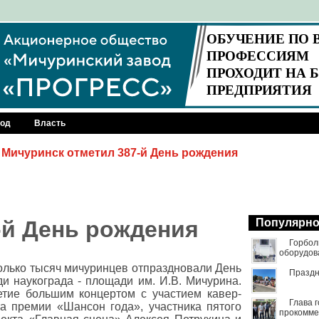
род
Власть
Мичуринск отметил 387-й День рождения
-й День рождения
Популярн
Горбол
оборудов
олько тысяч мичуринцев отпраздновали День
Праздн
и наукограда - площади им. И.В. Мичурина.
етие большим концертом с участием кавер-
Глава 
та премии «Шансон года», участника пятого
прокомме