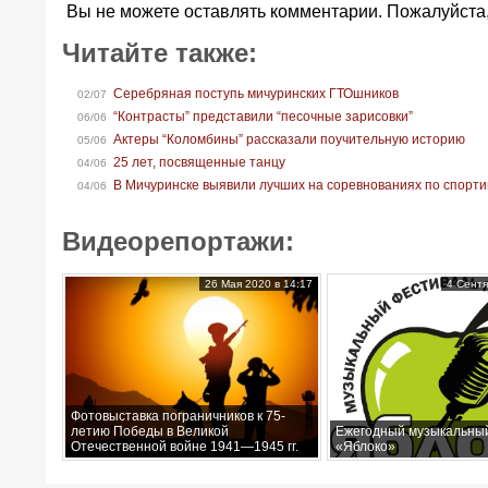
Вы не можете оставлять комментарии. Пожалуйста
Читайте также:
Серебряная поступь мичуринских ГТОшников
02/07
“Контрасты” представили “песочные зарисовки”
06/06
Актеры “Коломбины” рассказали поучительную историю
05/06
25 лет, посвященные танцу
04/06
В Мичуринске выявили лучших на соревнованиях по спорти
04/06
Видеорепортажи:
26 Мая 2020 в 14:17
4 Сентя
Фотовыставка пограничников к 75-
летию Победы в Великой
Ежегодный музыкальны
Отечественной войне 1941—1945 гг.
«Яблоко»