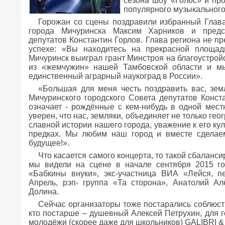
сезона шоу «Голос» и пр
популярного музыкального
Горожан со сцены поздравили избранный Глава
города Мичуринска Максим Харников и предсе
депутатов Константин Горлов. Глава региона не 
успехе: «Вы находитесь на прекрасной площад
Мичуринск выиграл грант Минстроя на благоустройс
из «жемчужин» нашей Тамбовской области и мы
единственный аграрный наукоград в России».
«Большая для меня честь поздравить вас, зем
Мичуринского городского Совета депутатов Конст
означает - рождённые с кем-нибудь в одной мест
уверен, что нас, земляки, объединяет не только гео
славной истории нашего города, уважение к его ку
предках. Мы любим наш город и вместе сделае
будущее!».
Что касается самого концерта, то такой сбаланс
мы видели на сцене в начале сентября 2015 го
«Бабкины внуки», экс-участница ВИА «Лейся, 
Апрель, рэп- группа «Та сторона», Анатолий А
Долина.
Сейчас организаторы тоже постарались соблюсти
кто постарше – душевный Алексей Петрухин, для г
молодёжи (скорее даже для школьников) GALIBRI &