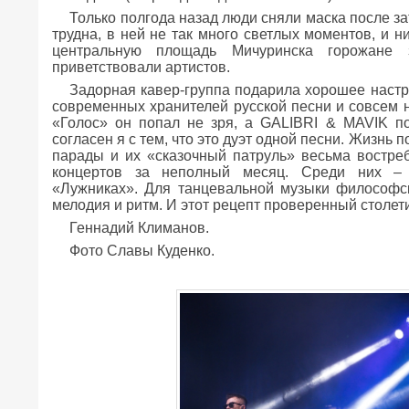
Только полгода назад люди сняли маска после з
трудна, в ней не так много светлых моментов, и ни
центральную площадь Мичуринска горожане 
приветствовали артистов.
Задорная кавер-группа подарила хорошее настр
современных хранителей русской песни и совсем н
«Голос» он попал не зря, а GALIBRI & MAVIK п
согласен я с тем, что это дуэт одной песни. Жизнь п
парады и их «сказочный патруль» весьма востре
концертов за неполный месяц. Среди них – 
«Лужниках». Для танцевальной музыки философс
мелодия и ритм. И этот рецепт проверенный столет
Геннадий Климанов.
Фото Славы Куденко.