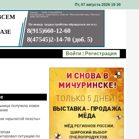
Пт, 07 августа 2026 19
30
Войти
|
Регистрация
ое
ьница получила новое
ание
ик «крылатой пехоты»
города
нтировал ситуацию по