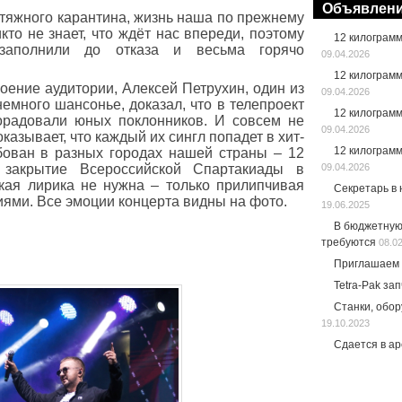
Объявлен
атяжного карантина, жизнь наша по прежнему
кто не знает, что ждёт нас впереди, поэтому
12 килограм
заполнили до отказа и весьма горячо
09.04.2026
12 килограм
оение аудитории, Алексей Петрухин, один из
09.04.2026
емного шансонье, доказал, что в телепроект
12 килограм
орадовали юных поклонников. И совсем не
09.04.2026
оказывает, что каждый их сингл попадет в хит-
12 килограм
бован в разных городах нашей страны – 12
закрытие Всероссийской Спартакиады в
09.04.2026
кая лирика не нужна – только прилипчивая
Секретарь в
иями. Все эмоции концерта видны на фото.
19.06.2025
В бюджетную
требуются
08.0
Приглашаем 
Tetra-Pak за
Станки, обо
19.10.2023
Сдается в а