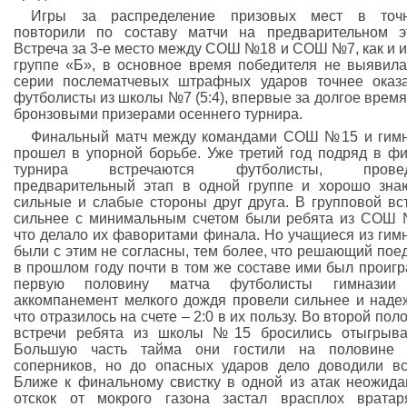
Игры за распределение призовых мест в точн
повторили по составу матчи на предварительном э
Встреча за 3-е место между СОШ №18 и СОШ №7, как и и
группе «Б», в основное время победителя не выявила
серии послематчевых штрафных ударов точнее оказ
футболисты из школы №7 (5:4), впервые за долгое время
бронзовыми призерами осеннего турнира.
Финальный матч между командами СОШ №15 и гим
прошел в упорной борьбе. Уже третий год подряд в ф
турнира встречаются футболисты, прове
предварительный этап в одной группе и хорошо зн
сильные и слабые стороны друг друга. В групповой вс
сильнее с минимальным счетом были ребята из СОШ
что делало их фаворитами финала. Но учащиеся из гим
были с этим не согласны, тем более, что решающий пое
в прошлом году почти в том же составе ими был проигр
первую половину матча футболисты гимназии
аккомпанемент мелкого дождя провели сильнее и наде
что отразилось на счете – 2:0 в их пользу. Во второй пол
встречи ребята из школы №15 бросились отыгрыва
Большую часть тайма они гостили на половине 
соперников, но до опасных ударов дело доводили вс
Ближе к финальному свистку в одной из атак неожид
отскок от мокрого газона застал врасплох врата