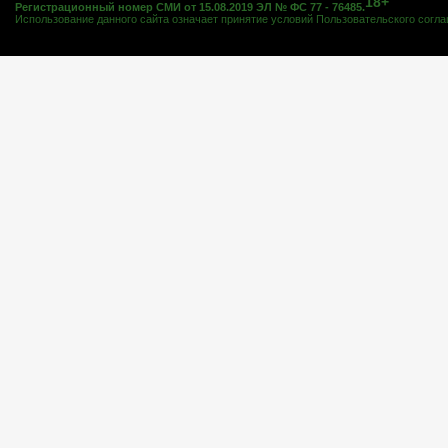
18+
Регистрационный номер СМИ от 15.08.2019 ЭЛ № ФС 77 - 76485.
Использование данного сайта означает принятие условий
Пользовательского согл