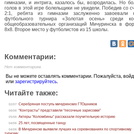
гимназии, и интрига, казалось бы, возродилась. Но б
голов в этой игре болельщики не увидели. Победив со с
2:1, ребята из гимназии заслуженно завоевали к
футбольного турнира «Золотая осень» среди ко
общеобразовательных организаций Мичуринска в фо
8x8. Второе место у футболистов из 15 школы.
Комментарии:
Нет комментариев.
Вы не можете оставлять комментарии. Пожалуйста, вой
или
зарегистрируйтесь
.
Читайте также:
Серебряная поступь мичуринских ГТОшников
02/07
“Контрасты” представили “песочные зарисовки”
06/06
Актеры “Коломбины” рассказали поучительную историю
05/06
25 лет, посвященные танцу
04/06
В Мичуринске выявили лучших на соревнованиях по спортивному
04/06
туризму