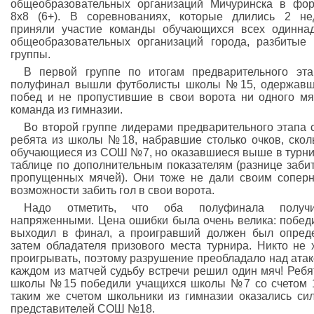
общеобразовательных организаций Мичуринска в фо
8x8 (6+). В соревнованиях, которые длились 2 не
приняли участие команды обучающихся всех одинна
общеобразовательных организаций города, разбитые
группы.
В первой группе по итогам предварительного эт
полуфинал вышли футболисты школы №15, одержавш
побед и не пропустившие в свои ворота ни одного мя
команда из гимназии.
Во второй группе лидерами предварительного этапа 
ребята из школы №18, набравшие столько очков, скол
обучающиеся из СОШ №7, но оказавшиеся выше в турн
таблице по дополнительным показателям (разнице заби
пропущенных мячей). Они тоже не дали своим сопер
возможности забить гол в свои ворота.
Надо отметить, что оба полуфинала получи
напряженными. Цена ошибки была очень велика: побед
выходил в финал, а проигравший должен был опред
затем обладателя призового места турнира. Никто не 
проигрывать, поэтому разрушение преобладало над атак
каждом из матчей судьбу встречи решил один мяч! Ребя
школы №15 победили учащихся школы №7 со счетом 1
таким же счетом школьники из гимназии оказались си
представителей СОШ №18.