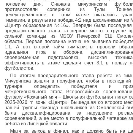
половине дня. Сначала мичуринским футболи
противостояли соперники из Тулы. Точн
целеустремленнее в этом матче оказались учащ
гимназии, в результате победа 4:2 над школьниками из
«Центр образования №16». Впереди была последняя
предварительного этапа за первое место в группе п
сильной команды из МБОУ Печерской СШ Смолен
области. Первая половина матча не выявила победит
1:1. А вот второй тайм гимназисты провели образ
идеальная игра в обороне, дисциплинированно
своевременная подстраховка, высокая техни
эффективность в атаке сделали счет 3:1 в пользу 
футболистов.
По итогам предварительного этапа ребята из гим
Мичуринска вышли в полуфинал, чтобы в последний
турнира определить победителя и приз
межрегионального этапа Всероссийских соревнован
футзалу «Кожаный мяч – Школьная футбольная лига» с
2025-2026 гг. зоны «Центр». Вышедшая со второго мес
нашей группы команда школьников из Смоленской об
была дисквалифицирована за нарушение реглам
соревнований, а ее место в полуфинальной четверке з
ребята из Липецкой области.
Матч за выход в финал, как и должно быть на д