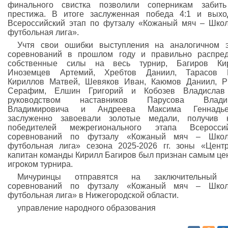
финального свистка позволили соперникам забить
престижа. В итоге заслуженная победа 4:1 и вых
Всероссийский этап по футзалу «Кожаный мяч – Шко
футбольная лига».
Учтя свои ошибки выступления на аналогичном 
соревнований в прошлом году и правильно распре
собственные силы на весь турнир, Багиров Кир
Иноземцев Артемий, Хребтов Даниил, Тарасов Е
Кириллов Матвей, Шевяков Иван, Каюмов Даниил, 
Серафим, Елшин Григорий и Кобозев Владислав
руководством наставников Парусова Влади
Владимировича и Андреева Максима Геннадье
заслуженно завоевали золотые медали, получив к
победителей межрегионального этапа Всероссий
соревнований по футзалу «Кожаный мяч – Школ
футбольная лига» сезона 2025-2026 гг. зоны «Цент
капитан команды Кирилл Багиров был признан самым ц
игроком турнира.
Мичуринцы отправятся на заключительный 
соревнований по футзалу «Кожаный мяч – Школ
футбольная лига» в Нижегородской области.
управление народного образования