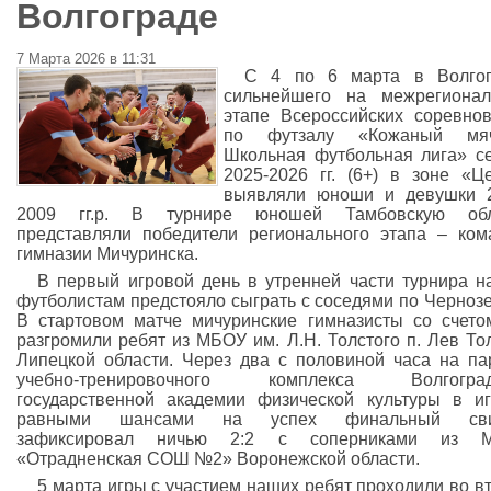
Волгограде
7 Марта 2026 в 11:31
С 4 по 6 марта в Волгог
сильнейшего на межрегионал
этапе Всероссийских соревно
по футзалу «Кожаный м
Школьная футбольная лига» с
2025-2026 гг. (6+) в зоне «Ц
выявляли юноши и девушки 2
2009 гг.р. В турнире юношей Тамбовскую обл
представляли победители регионального этапа – ко
гимназии Мичуринска.
В первый игровой день в утренней части турнира 
футболистам предстояло сыграть с соседями по Черноз
В стартовом матче мичуринские гимназисты со счето
разгромили ребят из МБОУ им. Л.Н. Толстого п. Лев То
Липецкой области. Через два с половиной часа на па
учебно-тренировочного комплекса Волгоград
государственной академии физической культуры в и
равными шансами на успех финальный сви
зафиксировал ничью 2:2 с соперниками из 
«Отрадненская СОШ №2» Воронежской области.
5 марта игры с участием наших ребят проходили во в