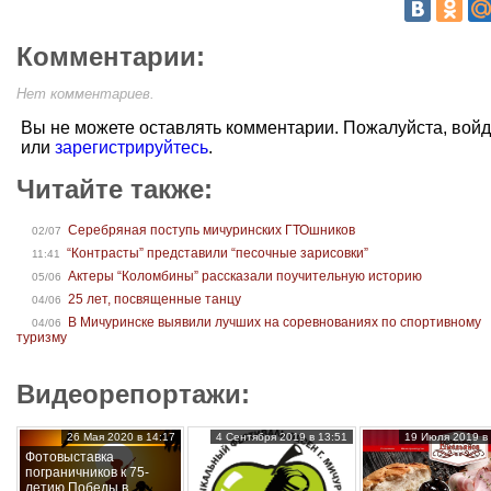
Комментарии:
Нет комментариев.
Вы не можете оставлять комментарии. Пожалуйста, вой
или
зарегистрируйтесь
.
Читайте также:
Серебряная поступь мичуринских ГТОшников
02/07
“Контрасты” представили “песочные зарисовки”
11:41
Актеры “Коломбины” рассказали поучительную историю
05/06
25 лет, посвященные танцу
04/06
В Мичуринске выявили лучших на соревнованиях по спортивному
04/06
туризму
Видеорепортажи:
26 Мая 2020 в 14:17
4 Сентября 2019 в 13:51
19 Июля 2019 в 
Фотовыставка
пограничников к 75-
летию Победы в