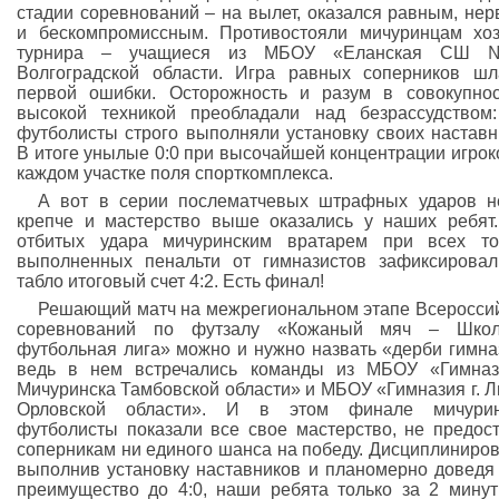
стадии соревнований – на вылет, оказался равным, не
и бескомпромиссным. Противостояли мичуринцам хо
турнира – учащиеся из МБОУ «Еланская СШ
Волгоградской области. Игра равных соперников ш
первой ошибки. Осторожность и разум в совокупно
высокой техникой преобладали над безрассудством
футболисты строго выполняли установку своих наставн
В итоге унылые 0:0 при высочайшей концентрации игрок
каждом участке поля спорткомплекса.
А вот в серии послематчевых штрафных ударов 
крепче и мастерство выше оказались у наших ребят
отбитых удара мичуринским вратарем при всех то
выполненных пенальти от гимназистов зафиксирова
табло итоговый счет 4:2. Есть финал!
Решающий матч на межрегиональном этапе Всеросси
соревнований по футзалу «Кожаный мяч – Школ
футбольная лига» можно и нужно назвать «дерби гимна
ведь в нем встречались команды из МБОУ «Гимназ
Мичуринска Тамбовской области» и МБОУ «Гимназия г. 
Орловской области». И в этом финале мичурин
футболисты показали все свое мастерство, не предос
соперникам ни единого шанса на победу. Дисциплиниро
выполнив установку наставников и планомерно доведя
преимущество до 4:0, наши ребята только за 2 мину