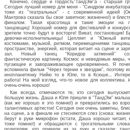
Конечно, сердце и гордость"ТандЭм"а - старшая гр
Сегодня лучший номер для меня - "Синдром инкубатора
тоже из "театральных" - с современной идеей (О
Мантрова сказала бы свое заветное: жизненно!) и блес
финалом. Такая красотища и такие эмоции на л
танцовщиц! Хороший номер для фестивалей и конкурс
зрители точно будут в восторге! Виват, постановщик! Б
девочки-исполнительницы! Цепляет и "Южный вете
костюмами, музыкой, ритмом, перемещениями танцов
пространстве, энергией, которая витает на сцене и зар
зал. Новый танец "Коридор затмений" соз
фантастическую картинку. Космос и неведомые миры, ч
пугающее и завораживающее одновременно. Я поче
вспомнила фильм "Через тернии к звездам", поэтому и
инопланетянку Нийю то в Юле, то в Ксюше... Интер
работа! На мой взгляд, что-то новое для коллектива. 
очень-очень хорошо!
Как всегда, отмечаются те, кто сегодня выпускае
большую жизнь. Даша и Юля пришли в "ТандЭм" малы
(как же хорошо я это помню!) и превратились во взр
талантливых артисток! Сегодня они очень заметны, бли
на сцене, а в финале не стесняются слез (снова: жизнен
берут в руки микрофон (кстати, Даша хорошо читает, 
тоже помню!) и обращаются с трогательными слов
родителям, что привели их за руку и сказали: танц