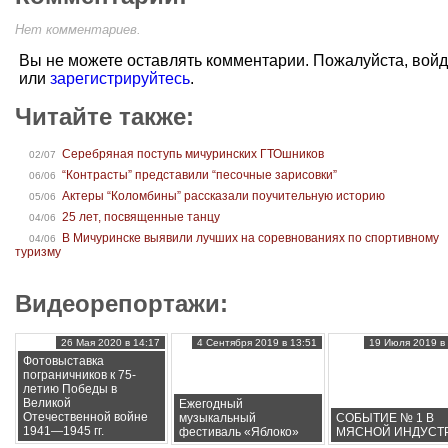
Нет комментариев.
Вы не можете оставлять комментарии. Пожалуйста, вой
или
зарегистрируйтесь
.
Читайте также:
Серебряная поступь мичуринских ГТОшников
02/07
“Контрасты” представили “песочные зарисовки”
06/06
Актеры “Коломбины” рассказали поучительную историю
05/06
25 лет, посвященные танцу
04/06
В Мичуринске выявили лучших на соревнованиях по спортивному
04/06
туризму
Видеорепортажи:
26 Мая 2020 в 14:17
4 Сентября 2019 в 13:51
19 Июля 2019 в 
Фотовыставка
пограничников к 75-
летию Победы в
Великой
Ежегодный
Отечественной войне
музыкальный
СОБЫТИЕ № 1 В
1941—1945 гг.
фестиваль «Яблоко»
МЯСНОЙ ИНДУСТ