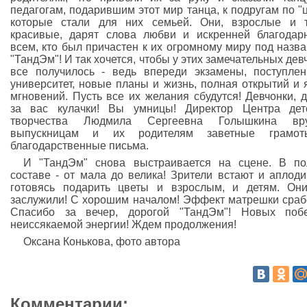
педагогам, подарившим этот мир танца, к подругам по "ц
которые стали для них семьей. Они, взрослые и 
красивые, дарят слова любви и искренней благодар
всем, кто был причастен к их огромному миру под назв
"ТандЭм"! И так хочется, чтобы у этих замечательных дев
все получилось - ведь впереди экзамены, поступле
университет, новые планы и жизнь, полная открытий и 
мгновений. Пусть все их желания сбудутся! Девчонки, 
за вас кулачки! Вы умницы! Директор Центра дет
творчества Людмила Сергеевна Голышкина вру
выпускницам и их родителям заветные грамо
благодарственные письма.
И "ТандЭм" снова выстраивается на сцене. В п
составе - от мала до велика! Зрители встают и аплоди
готовясь подарить цветы и взрослым, и детям. Он
заслужили! С хорошим началом! Эффект матрешки сраб
Спасибо за вечер, дорогой "ТандЭм"! Новых поб
неиссякаемой энергии! Ждем продолжения!
Оксана Конькова, фото автора
Комментарии: