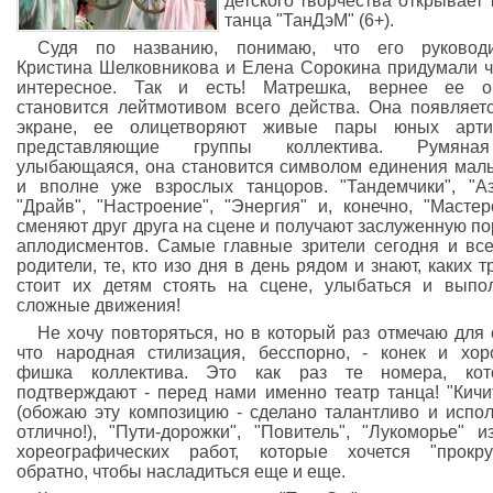
детского творчества открывает 
танца "ТанДэМ" (6+).
Судя по названию, понимаю, что его руководи
Кристина Шелковникова и Елена Сорокина придумали ч
интересное. Так и есть! Матрешка, вернее ее об
становится лейтмотивом всего действа. Она появляет
экране, ее олицетворяют живые пары юных артис
представляющие группы коллектива. Румян
улыбающаяся, она становится символом единения ма
и вполне уже взрослых танцоров. "Тандемчики", "Аз
"Драйв", "Настроение", "Энергия" и, конечно, "Мастер
сменяют друг друга на сцене и получают заслуженную п
аплодисментов. Самые главные зрители сегодня и все
родители, те, кто изо дня в день рядом и знают, каких т
стоит их детям стоять на сцене, улыбаться и выпо
сложные движения!
Не хочу повторяться, но в который раз отмечаю для 
что народная стилизация, бесспорно, - конек и хо
фишка коллектива. Это как раз те номера, кот
подтверждают - перед нами именно театр танца! "Кичи
(обожаю эту композицию - сделано талантливо и испо
отлично!), "Пути-дорожки", "Повитель", "Лукоморье" и
хореографических работ, которые хочется "прокру
обратно, чтобы насладиться еще и еще.