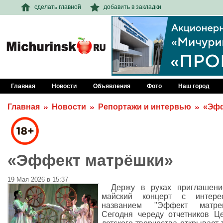
сделать главной
добавить в закладки
Главная
Новости
Объявления
Фото
Наш город
Главная
Новости
Репортажи и интервью
«Эфф
«Эффект матрёшки»
19 Мая 2026 в 15:37
Держу в руках приглашени
майский концерт с интере
названием "Эффект матреш
Сегодня череду отчетников Ц