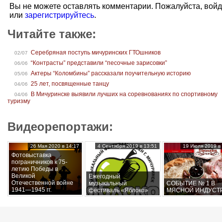
Вы не можете оставлять комментарии. Пожалуйста, вой
или
зарегистрируйтесь
.
Читайте также:
Серебряная поступь мичуринских ГТОшников
02/07
“Контрасты” представили “песочные зарисовки”
06/06
Актеры “Коломбины” рассказали поучительную историю
05/06
25 лет, посвященные танцу
04/06
В Мичуринске выявили лучших на соревнованиях по спортивному
04/06
туризму
Видеорепортажи:
26 Мая 2020 в 14:17
4 Сентября 2019 в 13:51
19 Июля 2019 в 
Фотовыставка
пограничников к 75-
летию Победы в
Великой
Ежегодный
Отечественной войне
музыкальный
СОБЫТИЕ № 1 В
1941—1945 гг.
фестиваль «Яблоко»
МЯСНОЙ ИНДУСТ