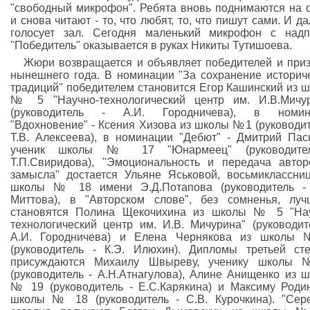
"свободный микрофон". Ребята вновь поднимаются на 
и снова читают - то, что любят, то, что пишут сами. И д
голосует зал. Сегодня маленький микрофон с над
"Победитель" оказывается в руках Никиты Тутишоева.
Жюри возвращается и объявляет победителей и при
нынешнего года. В номинации "За сохранение историч
традиций" победителем становится Егор Кашинский из 
№ 5 "Научно-технологический центр им. И.В.Мичу
(руководитель - А.И. Городничева), в номин
"Вдохновение" - Ксения Хизова из школы №1 (руководит
Т.В. Алексеева), в номинации "Дебют" - Дмитрий Пас
ученик школы № 17 "Юнармеец" (руководите
Т.П.Свиридова), "Эмоциональность и передача автор
замысла" достается Ульяне Яськовой, восьмиклассни
школы № 18 имени Э.Д.Потапова (руководитель - 
Миттова), в "Авторском слове", без сомненья, лу
становятся Полина Щекочихина из школы № 5 "Нау
технологический центр им. И.В. Мичурина" (руководит
А.И. Городничева) и Елена Чернякова из школы
(руководитель - К.Э. Илюхин). Дипломы третьей ст
присуждаются Михаилу Швыреву, ученику школы
(руководитель - А.Н.Атнагулова), Алине Анищенко из 
№ 19 (руководитель - Е.С.Карякина) и Максиму Роди
школы № 18 (руководитель - С.В. Курочкина). "Сер