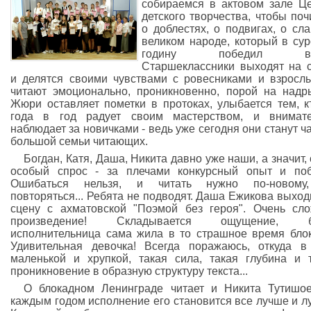
собираемся в актовом зале Ц
детского творчества, чтобы поч
о доблестях, о подвигах, о сла
великом народе, который в су
годину победил вра
Старшеклассники выходят на 
и делятся своими чувствами с ровесниками и взросл
читают эмоционально, проникновенно, порой на надры
Жюри оставляет пометки в протоках, улыбается тем, к
года в год радует своим мастерством, и внимате
наблюдает за новичками - ведь уже сегодня они станут ч
большой семьи читающих.
Богдан, Катя, Даша, Никита давно уже наши, а значит, 
особый спрос - за плечами конкурсный опыт и по
Ошибаться нельзя, и читать нужно по-новому
повторяться... Ребята не подводят. Даша Ежикова выход
сцену с ахматовской "Поэмой без героя". Очень сл
произведение! Складывается ощущение, б
исполнительница сама жила в то страшное время бло
Удивительная девочка! Всегда поражаюсь, откуда в
маленькой и хрупкой, такая сила, такая глубина и 
проникновение в образную структуру текста...
О блокадном Ленинграде читает и Никита Тутишо
каждым годом исполнение его становится все лучше и л