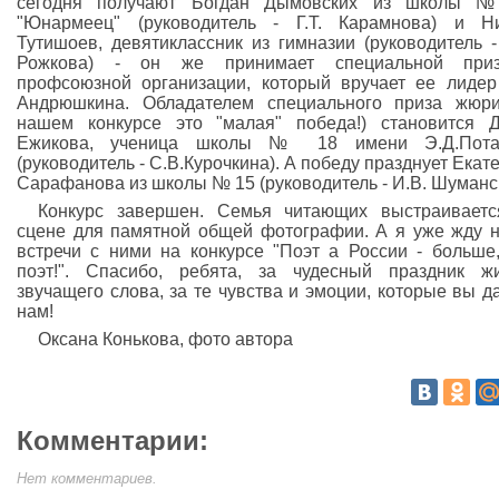
сегодня получают Богдан Дымовских из школы 
"Юнармеец" (руководитель - Г.Т. Карамнова) и Н
Тутишоев, девятиклассник из гимназии (руководитель -
Рожкова) - он же принимает специальной при
профсоюзной организации, который вручает ее лидер
Андрюшкина. Обладателем специального приза жюр
нашем конкурсе это "малая" победа!) становится 
Ежикова, ученица школы № 18 имени Э.Д.Пота
(руководитель - С.В.Курочкина). А победу празднует Екат
Сарафанова из школы № 15 (руководитель - И.В. Шуманс
Конкурс завершен. Семья читающих выстраивает
сцене для памятной общей фотографии. А я уже жду 
встречи с ними на конкурсе "Поэт а России - больше
поэт!". Спасибо, ребята, за чудесный праздник ж
звучащего слова, за те чувства и эмоции, которые вы д
нам!
Оксана Конькова, фото автора
Комментарии:
Нет комментариев.