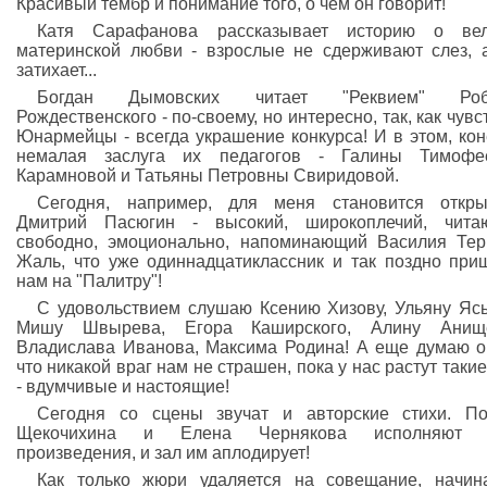
Красивый тембр и понимание того, о чем он говорит!
Катя Сарафанова рассказывает историю о вел
материнской любви - взрослые не сдерживают слез, 
затихает...
Богдан Дымовских читает "Реквием" Роб
Рождественского - по-своему, но интересно, так, как чувст
Юнармейцы - всегда украшение конкурса! И в этом, кон
немалая заслуга их педагогов - Галины Тимофе
Карамновой и Татьяны Петровны Свиридовой.
Сегодня, например, для меня становится откры
Дмитрий Пасюгин - высокий, широкоплечий, чита
свободно, эмоционально, напоминающий Василия Тер
Жаль, что уже одиннадцатиклассник и так поздно при
нам на "Палитру"!
С удовольствием слушаю Ксению Хизову, Ульяну Ясь
Мишу Швырева, Егора Каширского, Алину Анище
Владислава Иванова, Максима Родина! А еще думаю о
что никакой враг нам не страшен, пока у нас растут такие
- вдумчивые и настоящие!
Сегодня со сцены звучат и авторские стихи. П
Щекочихина и Елена Чернякова исполняют 
произведения, и зал им аплодирует!
Как только жюри удаляется на совещание, начин